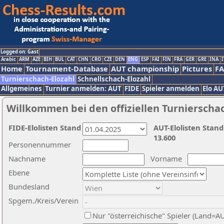
Logged on: Gast
Arabic
ARM
AZE
BIH
BUL
CAT
CHN
CRO
CZE
DEN
ENG
ESP
FAI
FIN
FRA
GER
GRE
INA
I
Home
Tournament-Database
AUT championship
Pictures
F
Turnierschach-Elozahl
Schnellschach-Elozahl
Allgemeines
Turnier anmelden: AUT
FIDE
Spieler anmelden
Elo AU
Willkommen bei den offiziellen Turnierscha
FIDE-Elolisten Stand
AUT-Elolisten Stand
13.600
Personennummer
Nachname
Vorname
Ebene
Bundesland
Spgem./Kreis/Verein
Nur "österreichische" Spieler (Land=A