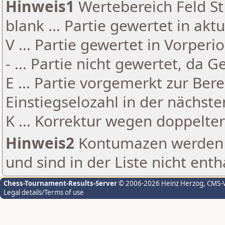
Hinweis1
Wertebereich Feld St 
blank ... Partie gewertet in akt
V ... Partie gewertet in Vorperi
- ... Partie nicht gewertet, da 
E ... Partie vorgemerkt zur Be
Einstiegselozahl in der nächst
K ... Korrektur wegen doppelt
Hinweis2
Kontumazen werden g
und sind in der Liste nicht enth
Chess-Tournament-Results-Server
© 2006-2026 Heinz Herzog
, CMS-
Legal details/Terms of use