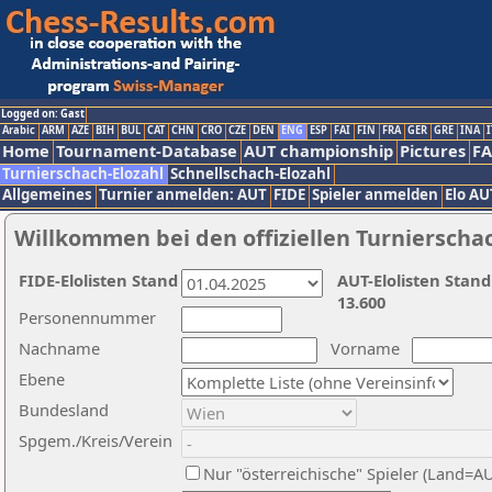
Logged on: Gast
Arabic
ARM
AZE
BIH
BUL
CAT
CHN
CRO
CZE
DEN
ENG
ESP
FAI
FIN
FRA
GER
GRE
INA
I
Home
Tournament-Database
AUT championship
Pictures
F
Turnierschach-Elozahl
Schnellschach-Elozahl
Allgemeines
Turnier anmelden: AUT
FIDE
Spieler anmelden
Elo AU
Willkommen bei den offiziellen Turnierscha
FIDE-Elolisten Stand
AUT-Elolisten Stand
13.600
Personennummer
Nachname
Vorname
Ebene
Bundesland
Spgem./Kreis/Verein
Nur "österreichische" Spieler (Land=A