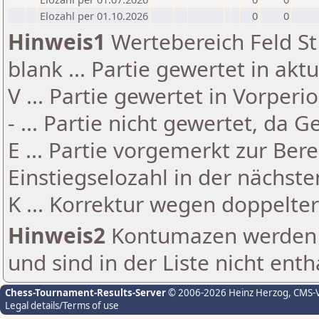
Elozahl per 01.10.2026
0
0
Hinweis1
Wertebereich Feld St 
blank ... Partie gewertet in akt
V ... Partie gewertet in Vorperi
- ... Partie nicht gewertet, da 
E ... Partie vorgemerkt zur Be
Einstiegselozahl in der nächst
K ... Korrektur wegen doppelt
Hinweis2
Kontumazen werden g
und sind in der Liste nicht enth
Chess-Tournament-Results-Server
© 2006-2026 Heinz Herzog
, CMS-
Legal details/Terms of use