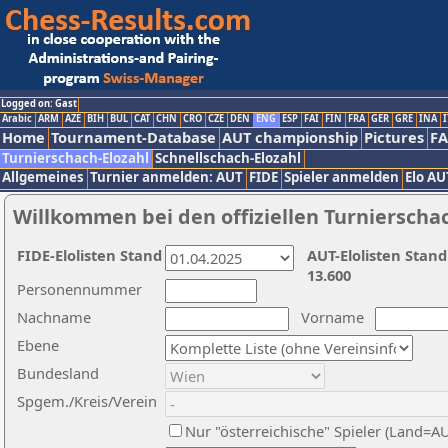
Logged on: Gast
Arabic
ARM
AZE
BIH
BUL
CAT
CHN
CRO
CZE
DEN
ENG
ESP
FAI
FIN
FRA
GER
GRE
INA
I
Home
Tournament-Database
AUT championship
Pictures
F
Turnierschach-Elozahl
Schnellschach-Elozahl
Allgemeines
Turnier anmelden: AUT
FIDE
Spieler anmelden
Elo AU
Willkommen bei den offiziellen Turnierscha
FIDE-Elolisten Stand
AUT-Elolisten Stand
13.600
Personennummer
Nachname
Vorname
Ebene
Bundesland
Spgem./Kreis/Verein
Nur "österreichische" Spieler (Land=A