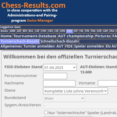
Logged on: Gast
Arabic
ARM
AZE
BIH
BUL
CAT
CHN
CRO
CZE
DEN
ENG
ESP
FAI
FIN
FRA
GER
GRE
INA
I
Home
Tournament-Database
AUT championship
Pictures
F
Turnierschach-Elozahl
Schnellschach-Elozahl
Allgemeines
Turnier anmelden: AUT
FIDE
Spieler anmelden
Elo AU
Willkommen bei den offiziellen Turnierscha
FIDE-Elolisten Stand
AUT-Elolisten Stand
13.600
Personennummer
Nachname
Vorname
Ebene
Bundesland
Spgem./Kreis/Verein
Nur "österreichische" Spieler (Land=A