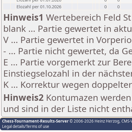
Elozahl per 01.10.2026
0
0
Hinweis1
Wertebereich Feld St 
blank ... Partie gewertet in akt
V ... Partie gewertet in Vorperi
- ... Partie nicht gewertet, da 
E ... Partie vorgemerkt zur Be
Einstiegselozahl in der nächst
K ... Korrektur wegen doppelt
Hinweis2
Kontumazen werden g
und sind in der Liste nicht enth
Chess-Tournament-Results-Server
© 2006-2026 Heinz Herzog
, CMS-
Legal details/Terms of use