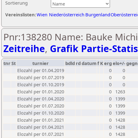
Sortierung
Vereinslisten:
Wien
Niederösterreich
Burgenland
Oberösterrei
Pnr:138280 Name: Bauke Michie
Zeitreihe
,
Grafik Partie-Statis
tnr
St
turnier
bdld
rd
datum
f
K
erg
elo+/-
gegn
Elozahl per 01.04.2019
0
0
Elozahl per 01.07.2019
0
0
Elozahl per 01.10.2019
0
0
Elozahl per 01.01.2020
0
1263
Elozahl per 01.04.2020
0
1399
Elozahl per 01.07.2020
0
1399
Elozahl per 01.10.2020
0
1399
Elozahl per 01.01.2021
0
1428
Elozahl per 01.04.2021
0
1428
Elozahl per 01.07.2021
0
1428