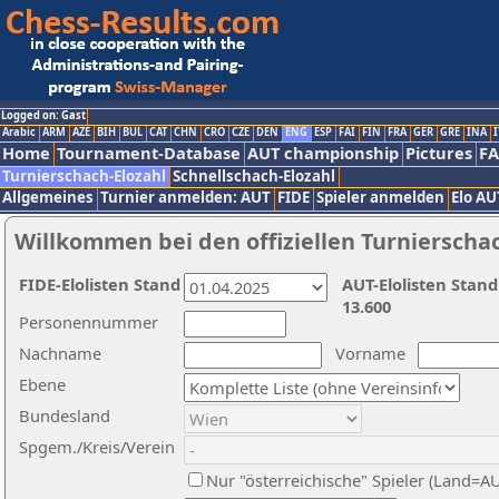
Logged on: Gast
Arabic
ARM
AZE
BIH
BUL
CAT
CHN
CRO
CZE
DEN
ENG
ESP
FAI
FIN
FRA
GER
GRE
INA
I
Home
Tournament-Database
AUT championship
Pictures
F
Turnierschach-Elozahl
Schnellschach-Elozahl
Allgemeines
Turnier anmelden: AUT
FIDE
Spieler anmelden
Elo AU
Willkommen bei den offiziellen Turnierscha
FIDE-Elolisten Stand
AUT-Elolisten Stand
13.600
Personennummer
Nachname
Vorname
Ebene
Bundesland
Spgem./Kreis/Verein
Nur "österreichische" Spieler (Land=A