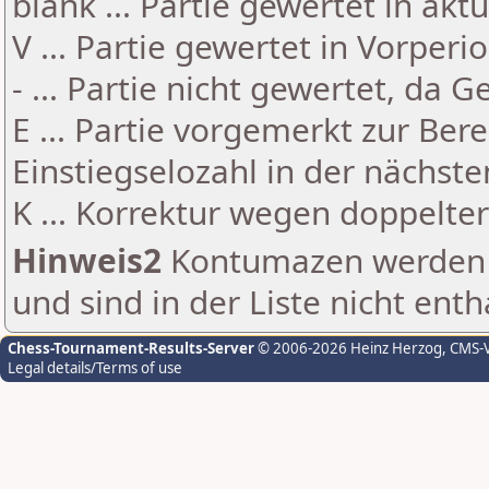
blank ... Partie gewertet in akt
V ... Partie gewertet in Vorperi
- ... Partie nicht gewertet, da 
E ... Partie vorgemerkt zur Be
Einstiegselozahl in der nächst
K ... Korrektur wegen doppelt
Hinweis2
Kontumazen werden g
und sind in der Liste nicht enth
Chess-Tournament-Results-Server
© 2006-2026 Heinz Herzog
, CMS-
Legal details/Terms of use