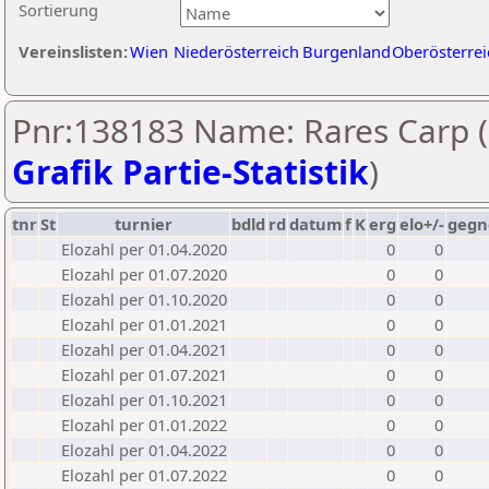
Sortierung
Vereinslisten:
Wien
Niederösterreich
Burgenland
Oberösterrei
Pnr:138183 Name: Rares Carp (
Grafik Partie-Statistik
)
tnr
St
turnier
bdld
rd
datum
f
K
erg
elo+/-
gegn
Elozahl per 01.04.2020
0
0
Elozahl per 01.07.2020
0
0
Elozahl per 01.10.2020
0
0
Elozahl per 01.01.2021
0
0
Elozahl per 01.04.2021
0
0
Elozahl per 01.07.2021
0
0
Elozahl per 01.10.2021
0
0
Elozahl per 01.01.2022
0
0
Elozahl per 01.04.2022
0
0
Elozahl per 01.07.2022
0
0