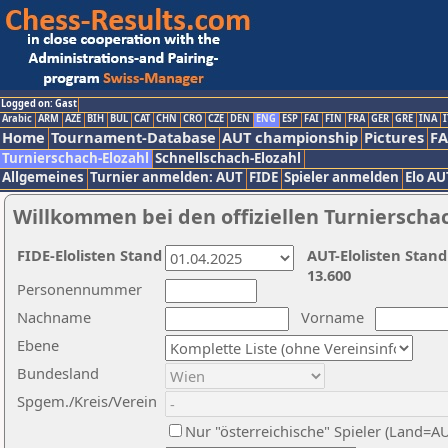
Logged on: Gast
Arabic
ARM
AZE
BIH
BUL
CAT
CHN
CRO
CZE
DEN
ENG
ESP
FAI
FIN
FRA
GER
GRE
INA
I
Home
Tournament-Database
AUT championship
Pictures
F
Turnierschach-Elozahl
Schnellschach-Elozahl
Allgemeines
Turnier anmelden: AUT
FIDE
Spieler anmelden
Elo AU
Willkommen bei den offiziellen Turnierscha
FIDE-Elolisten Stand
AUT-Elolisten Stand
13.600
Personennummer
Nachname
Vorname
Ebene
Bundesland
Spgem./Kreis/Verein
Nur "österreichische" Spieler (Land=A