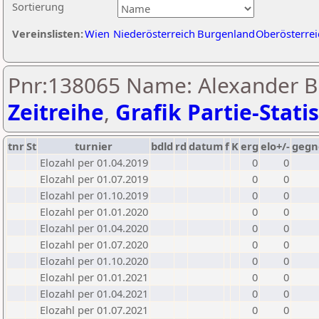
Sortierung
Vereinslisten:
Wien
Niederösterreich
Burgenland
Oberösterrei
Pnr:138065 Name: Alexander Br
Zeitreihe
,
Grafik Partie-Statis
tnr
St
turnier
bdld
rd
datum
f
K
erg
elo+/-
gegn
Elozahl per 01.04.2019
0
0
Elozahl per 01.07.2019
0
0
Elozahl per 01.10.2019
0
0
Elozahl per 01.01.2020
0
0
Elozahl per 01.04.2020
0
0
Elozahl per 01.07.2020
0
0
Elozahl per 01.10.2020
0
0
Elozahl per 01.01.2021
0
0
Elozahl per 01.04.2021
0
0
Elozahl per 01.07.2021
0
0