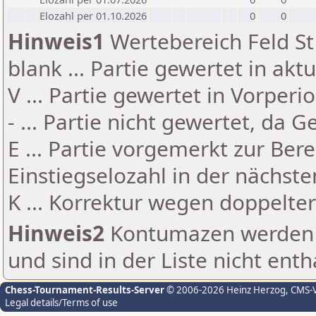
Elozahl per 01.10.2026
0
0
Hinweis1
Wertebereich Feld St 
blank ... Partie gewertet in akt
V ... Partie gewertet in Vorperi
- ... Partie nicht gewertet, da 
E ... Partie vorgemerkt zur Be
Einstiegselozahl in der nächst
K ... Korrektur wegen doppelt
Hinweis2
Kontumazen werden g
und sind in der Liste nicht enth
Chess-Tournament-Results-Server
© 2006-2026 Heinz Herzog
, CMS-
Legal details/Terms of use