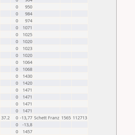
0
950
0
984
0
974
0
1071
0
1025
0
1020
0
1023
0
1020
0
1064
0
1068
0
1430
0
1420
0
1471
0
1471
0
1471
0
1471
37.2
0
-13,77
Schett Franz
1565
112713
0
-13,8
0
1457