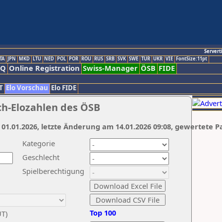
Servert
TA
JPN
MKD
LTU
NED
POL
POR
ROU
RUS
SRB
SVK
SWE
TUR
UKR
VIE
FontSize:11pt
AQ
Online Registration
Swiss-Manager
ÖSB
FIDE
T
Elo Vorschau
Elo FIDE
ch-Elozahlen des ÖSB
 01.01.2026, letzte Änderung am 14.01.2026 09:08, gewertete P
Kategorie
Geschlecht
Spielberechtigung
Top 100
UT)