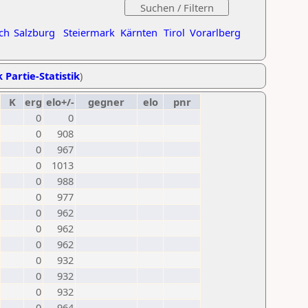
ch
Salzburg
Steiermark
Kärnten
Tirol
Vorarlberg
 Partie-Statistik
)
K
erg
elo+/-
gegner
elo
pnr
0
0
0
908
0
967
0
1013
0
988
0
977
0
962
0
962
0
962
0
932
0
932
0
932
0
964