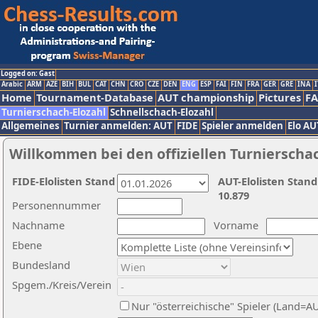
Logged on: Gast
Arabic
ARM
AZE
BIH
BUL
CAT
CHN
CRO
CZE
DEN
ENG
ESP
FAI
FIN
FRA
GER
GRE
INA
I
Home
Tournament-Database
AUT championship
Pictures
F
Turnierschach-Elozahl
Schnellschach-Elozahl
Allgemeines
Turnier anmelden: AUT
FIDE
Spieler anmelden
Elo AU
Willkommen bei den offiziellen Turnierscha
FIDE-Elolisten Stand
AUT-Elolisten Stand
10.879
Personennummer
Nachname
Vorname
Ebene
Bundesland
Spgem./Kreis/Verein
Nur "österreichische" Spieler (Land=A