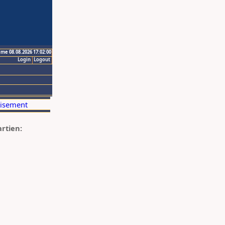
ime 08.08.2026 17:02:00
Login
Logout
artien: