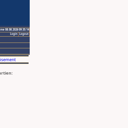
ime 08.08.2026 09:35:14
Login
Logout
artien: