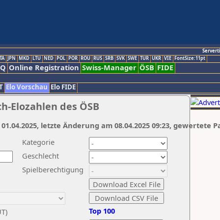
Servert
TA
JPN
MKD
LTU
NED
POL
POR
ROU
RUS
SRB
SVK
SWE
TUR
UKR
VIE
FontSize:11pt
AQ
Online Registration
Swiss-Manager
ÖSB
FIDE
T
Elo Vorschau
Elo FIDE
ch-Elozahlen des ÖSB
 01.04.2025, letzte Änderung am 08.04.2025 09:23, gewertete P
Kategorie
Geschlecht
Spielberechtigung
Top 100
UT)