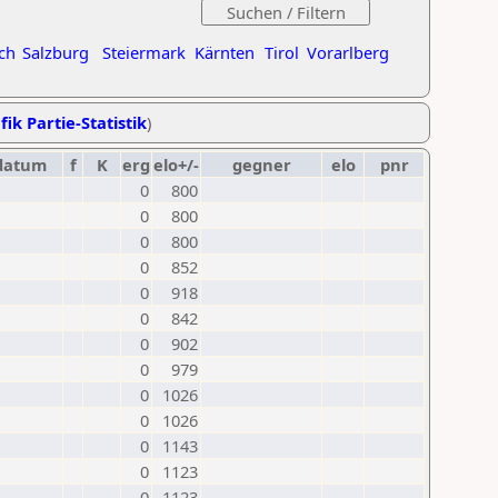
ch
Salzburg
Steiermark
Kärnten
Tirol
Vorarlberg
fik Partie-Statistik
)
datum
f
K
erg
elo+/-
gegner
elo
pnr
0
800
0
800
0
800
0
852
0
918
0
842
0
902
0
979
0
1026
0
1026
0
1143
0
1123
0
1123