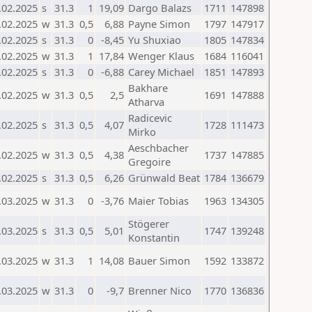
.02.2025
s
31.3
1
19,09
Dargo Balazs
1711
147898
.02.2025
w
31.3
0,5
6,88
Payne Simon
1797
147917
.02.2025
s
31.3
0
-8,45
Yu Shuxiao
1805
147834
.02.2025
w
31.3
1
17,84
Wenger Klaus
1684
116041
.02.2025
s
31.3
0
-6,88
Carey Michael
1851
147893
Bakhare
.02.2025
w
31.3
0,5
2,5
1691
147888
Atharva
Radicevic
.02.2025
s
31.3
0,5
4,07
1728
111473
Mirko
Aeschbacher
.02.2025
w
31.3
0,5
4,38
1737
147885
Gregoire
.02.2025
s
31.3
0,5
6,26
Grünwald Beat
1784
136679
.03.2025
w
31.3
0
-3,76
Maier Tobias
1963
134305
Stögerer
.03.2025
s
31.3
0,5
5,01
1747
139248
Konstantin
.03.2025
w
31.3
1
14,08
Bauer Simon
1592
133872
.03.2025
w
31.3
0
-9,7
Brenner Nico
1770
136836