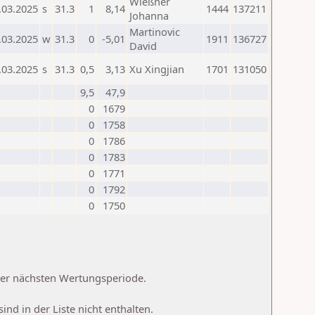
Wießner
.03.2025
s
31.3
1
8,14
1444
137211
Johanna
Martinovic
.03.2025
w
31.3
0
-5,01
1911
136727
David
.03.2025
s
31.3
0,5
3,13
Xu Xingjian
1701
131050
9,5
47,9
0
1679
0
1758
0
1786
0
1783
0
1771
0
1792
0
1750
 der nächsten Wertungsperiode.
d in der Liste nicht enthalten.