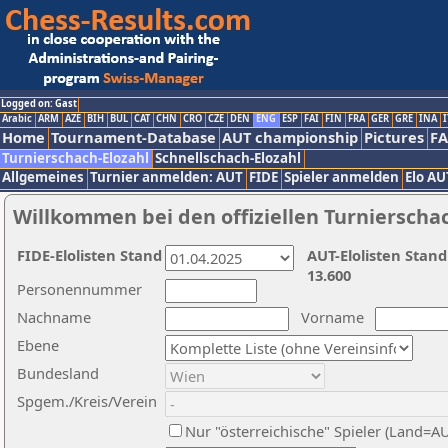
Logged on: Gast
Arabic
ARM
AZE
BIH
BUL
CAT
CHN
CRO
CZE
DEN
ENG
ESP
FAI
FIN
FRA
GER
GRE
INA
I
Home
Tournament-Database
AUT championship
Pictures
F
Turnierschach-Elozahl
Schnellschach-Elozahl
Allgemeines
Turnier anmelden: AUT
FIDE
Spieler anmelden
Elo AU
Willkommen bei den offiziellen Turnierscha
FIDE-Elolisten Stand
AUT-Elolisten Stand
13.600
Personennummer
Nachname
Vorname
Ebene
Bundesland
Spgem./Kreis/Verein
Nur "österreichische" Spieler (Land=A