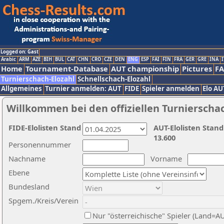
Logged on: Gast
Arabic
ARM
AZE
BIH
BUL
CAT
CHN
CRO
CZE
DEN
ENG
ESP
FAI
FIN
FRA
GER
GRE
INA
I
Home
Tournament-Database
AUT championship
Pictures
F
Turnierschach-Elozahl
Schnellschach-Elozahl
Allgemeines
Turnier anmelden: AUT
FIDE
Spieler anmelden
Elo AU
Willkommen bei den offiziellen Turnierscha
FIDE-Elolisten Stand
AUT-Elolisten Stand
13.600
Personennummer
Nachname
Vorname
Ebene
Bundesland
Spgem./Kreis/Verein
Nur "österreichische" Spieler (Land=A