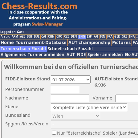
Logged on: Gast
Arabic
ARM
AZE
BIH
BUL
CAT
CHN
CRO
CZE
DEN
ENG
ESP
FAI
FIN
FRA
GER
GRE
INA
I
Home
Tournament-Database
AUT championship
Pictures
F
Turnierschach-Elozahl
Schnellschach-Elozahl
Allgemeines
Turnier anmelden: AUT
FIDE
Spieler anmelden
Elo AU
Willkommen bei den offiziellen Turnierscha
FIDE-Elolisten Stand
AUT-Elolisten Stand
6.936
Personennummer
Nachname
Vorname
Ebene
Bundesland
Spgem./Kreis/Verein
Nur "österreichische" Spieler (Land=A