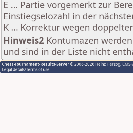
E ... Partie vorgemerkt zur Be
Einstiegselozahl in der nächst
K ... Korrektur wegen doppelt
Hinweis2
Kontumazen werden g
und sind in der Liste nicht enth
Chess-Tournament-Results-Server
© 2006-2026 Heinz Herzog
, CMS-
Legal details/Terms of use