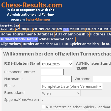
Logged on: Gast
Arabic
ARM
AZE
BIH
BUL
CAT
CHN
CRO
CZE
DEN
ENG
ESP
FAI
FIN
FRA
GER
GRE
INA
I
Home
Tournament-Database
AUT championship
Pictures
F
Turnierschach-Elozahl
Schnellschach-Elozahl
Allgemeines
Turnier anmelden: AUT
FIDE
Spieler anmelden
Elo AU
Willkommen bei den offiziellen Turnierscha
FIDE-Elolisten Stand
AUT-Elolisten Stand
13.600
Personennummer
Nachname
Vorname
Ebene
Bundesland
Spgem./Kreis/Verein
Nur "österreichische" Spieler (Land=A