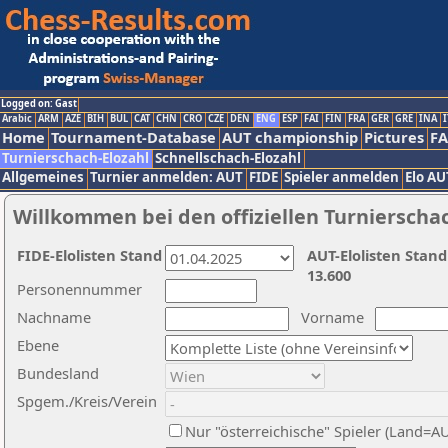
Logged on: Gast
Arabic
ARM
AZE
BIH
BUL
CAT
CHN
CRO
CZE
DEN
ENG
ESP
FAI
FIN
FRA
GER
GRE
INA
I
Home
Tournament-Database
AUT championship
Pictures
F
Turnierschach-Elozahl
Schnellschach-Elozahl
Allgemeines
Turnier anmelden: AUT
FIDE
Spieler anmelden
Elo AU
Willkommen bei den offiziellen Turnierscha
FIDE-Elolisten Stand
AUT-Elolisten Stand
13.600
Personennummer
Nachname
Vorname
Ebene
Bundesland
Spgem./Kreis/Verein
Nur "österreichische" Spieler (Land=A