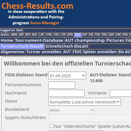
Logged on: Gast
Arabic
ARM
AZE
BIH
BUL
CAT
CHN
CRO
CZE
DEN
ENG
ESP
FAI
FIN
FRA
GER
GRE
INA
I
Home
Tournament-Database
AUT championship
Pictures
F
Turnierschach-Elozahl
Schnellschach-Elozahl
Allgemeines
Turnier anmelden: AUT
FIDE
Spieler anmelden
Elo AU
Willkommen bei den offiziellen Turnierscha
FIDE-Elolisten Stand
AUT-Elolisten Stand
13.600
Personennummer
Nachname
Vorname
Ebene
Bundesland
Spgem./Kreis/Verein
Nur "österreichische" Spieler (Land=A