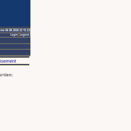
ime 06.08.2026 22:15:23
Login
Logout
artien: