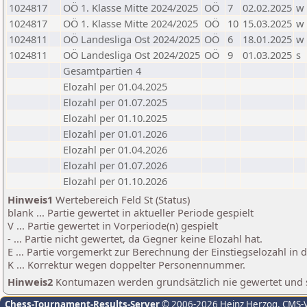
1024817
OÖ 1. Klasse Mitte 2024/2025
OÖ
7
02.02.2025
w
1024817
OÖ 1. Klasse Mitte 2024/2025
OÖ
10
15.03.2025
w
1024811
OÖ Landesliga Ost 2024/2025
OÖ
6
18.01.2025
w
1024811
OÖ Landesliga Ost 2024/2025
OÖ
9
01.03.2025
s
Gesamtpartien 4
Elozahl per 01.04.2025
Elozahl per 01.07.2025
Elozahl per 01.10.2025
Elozahl per 01.01.2026
Elozahl per 01.04.2026
Elozahl per 01.07.2026
Elozahl per 01.10.2026
Hinweis1
Wertebereich Feld St (Status)
blank ... Partie gewertet in aktueller Periode gespielt
V ... Partie gewertet in Vorperiode(n) gespielt
- ... Partie nicht gewertet, da Gegner keine Elozahl hat.
E ... Partie vorgemerkt zur Berechnung der Einstiegselozahl in
K ... Korrektur wegen doppelter Personennummer.
Hinweis2
Kontumazen werden grundsätzlich nie gewertet und sin
Chess-Tournament-Results-Server
© 2006-2026 Heinz Herzog
, CMS-