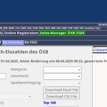
Servert
TA
JPN
MKD
LTU
NED
POL
POR
ROU
RUS
SRB
SVK
SWE
TUR
UKR
VIE
FontSize:11pt
AQ
Online Registration
Swiss-Manager
ÖSB
FIDE
T
Elo Vorschau
Elo FIDE
ch-Elozahlen des ÖSB
 01.04.2025, letzte Änderung am 08.04.2025 09:23, gewertete P
Kategorie
Geschlecht
Spielberechtigung
Top 100
UT)