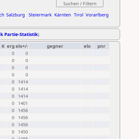
ch
Salzburg
Steiermark
Kärnten
Tirol
Vorarlberg
k Partie-Statistik
)
K
erg
elo+/-
gegner
elo
pnr
0
0
0
0
0
0
0
0
0
1414
0
1414
0
1414
0
1401
0
1456
0
1456
0
1456
0
1450
0
1465