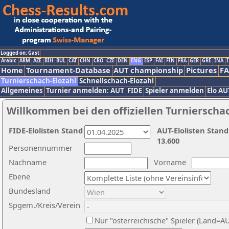
Logged on: Gast
Arabic
ARM
AZE
BIH
BUL
CAT
CHN
CRO
CZE
DEN
ENG
ESP
FAI
FIN
FRA
GER
GRE
INA
I
Home
Tournament-Database
AUT championship
Pictures
F
Turnierschach-Elozahl
Schnellschach-Elozahl
Allgemeines
Turnier anmelden: AUT
FIDE
Spieler anmelden
Elo AU
Willkommen bei den offiziellen Turnierscha
FIDE-Elolisten Stand
AUT-Elolisten Stand
13.600
Personennummer
Nachname
Vorname
Ebene
Bundesland
Spgem./Kreis/Verein
Nur "österreichische" Spieler (Land=A