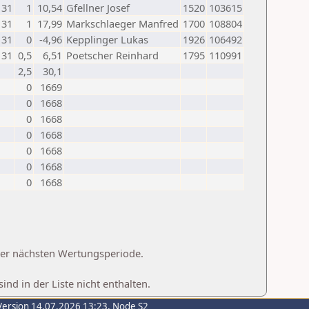
31
1
10,54
Gfellner Josef
1520
103615
31
1
17,99
Markschlaeger Manfred
1700
108804
31
0
-4,96
Kepplinger Lukas
1926
106492
31
0,5
6,51
Poetscher Reinhard
1795
110991
2,5
30,1
0
1669
0
1668
0
1668
0
1668
0
1668
0
1668
0
1668
 der nächsten Wertungsperiode.
d in der Liste nicht enthalten.
Version 14.07.2026 13:23, Node S2