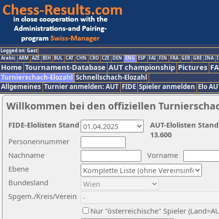
Logged on: Gast
Arabic
ARM
AZE
BIH
BUL
CAT
CHN
CRO
CZE
DEN
ENG
ESP
FAI
FIN
FRA
GER
GRE
INA
I
Home
Tournament-Database
AUT championship
Pictures
F
Turnierschach-Elozahl
Schnellschach-Elozahl
Allgemeines
Turnier anmelden: AUT
FIDE
Spieler anmelden
Elo AU
Willkommen bei den offiziellen Turnierscha
FIDE-Elolisten Stand
AUT-Elolisten Stand
13.600
Personennummer
Nachname
Vorname
Ebene
Bundesland
Spgem./Kreis/Verein
Nur "österreichische" Spieler (Land=A