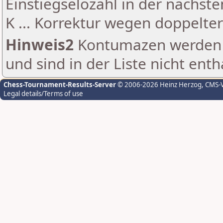
Einstiegselozahl in der nächst
K ... Korrektur wegen doppelt
Hinweis2
Kontumazen werden g
und sind in der Liste nicht enth
Chess-Tournament-Results-Server
© 2006-2026 Heinz Herzog
, CMS-
Legal details/Terms of use