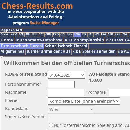
Logged on: Gast
Arabic
ARM
AZE
BIH
BUL
CAT
CHN
CRO
CZE
DEN
ENG
ESP
FAI
FIN
FRA
GER
GRE
INA
I
Home
Tournament-Database
AUT championship
Pictures
F
Turnierschach-Elozahl
Schnellschach-Elozahl
Allgemeines
Turnier anmelden: AUT
FIDE
Spieler anmelden
Elo AU
Willkommen bei den offiziellen Turnierscha
FIDE-Elolisten Stand
AUT-Elolisten Stand
13.600
Personennummer
Nachname
Vorname
Ebene
Bundesland
Spgem./Kreis/Verein
Nur "österreichische" Spieler (Land=A