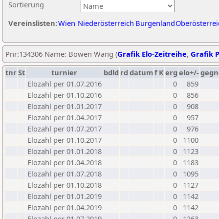
Sortierung
Vereinslisten:
Wien
Niederösterreich
Burgenland
Oberösterrei
Pnr:134306 Name: Bowen Wang (
Grafik Elo-Zeitreihe
,
Grafik P
tnr
St
turnier
bdld
rd
datum
f
K
erg
elo+/-
gegn
Elozahl per 01.07.2016
0
859
Elozahl per 01.10.2016
0
856
Elozahl per 01.01.2017
0
908
Elozahl per 01.04.2017
0
957
Elozahl per 01.07.2017
0
976
Elozahl per 01.10.2017
0
1100
Elozahl per 01.01.2018
0
1123
Elozahl per 01.04.2018
0
1183
Elozahl per 01.07.2018
0
1095
Elozahl per 01.10.2018
0
1127
Elozahl per 01.01.2019
0
1142
Elozahl per 01.04.2019
0
1142
Elozahl per 01.07.2019
0
1263