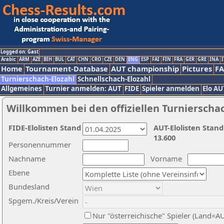
Logged on: Gast
Arabic
ARM
AZE
BIH
BUL
CAT
CHN
CRO
CZE
DEN
ENG
ESP
FAI
FIN
FRA
GER
GRE
INA
I
Home
Tournament-Database
AUT championship
Pictures
F
Turnierschach-Elozahl
Schnellschach-Elozahl
Allgemeines
Turnier anmelden: AUT
FIDE
Spieler anmelden
Elo AU
Willkommen bei den offiziellen Turnierscha
FIDE-Elolisten Stand
AUT-Elolisten Stand
13.600
Personennummer
Nachname
Vorname
Ebene
Bundesland
Spgem./Kreis/Verein
Nur "österreichische" Spieler (Land=A