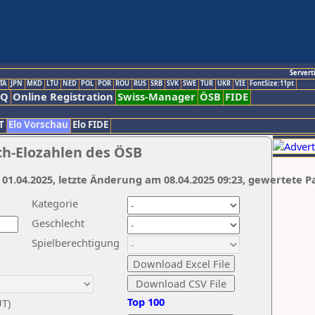
Servert
TA
JPN
MKD
LTU
NED
POL
POR
ROU
RUS
SRB
SVK
SWE
TUR
UKR
VIE
FontSize:11pt
AQ
Online Registration
Swiss-Manager
ÖSB
FIDE
T
Elo Vorschau
Elo FIDE
ch-Elozahlen des ÖSB
 01.04.2025, letzte Änderung am 08.04.2025 09:23, gewertete P
Kategorie
Geschlecht
Spielberechtigung
Top 100
UT)