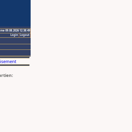
ime 09.08.2026 12:38:49
Login
Logout
artien: