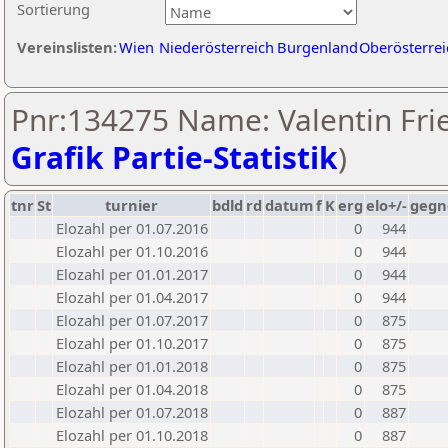
Sortierung
Vereinslisten:
Wien
Niederösterreich
Burgenland
Oberösterrei
Pnr:134275 Name: Valentin Frie
Grafik Partie-Statistik
)
tnr
St
turnier
bdld
rd
datum
f
K
erg
elo+/-
gegn
Elozahl per 01.07.2016
0
944
Elozahl per 01.10.2016
0
944
Elozahl per 01.01.2017
0
944
Elozahl per 01.04.2017
0
944
Elozahl per 01.07.2017
0
875
Elozahl per 01.10.2017
0
875
Elozahl per 01.01.2018
0
875
Elozahl per 01.04.2018
0
875
Elozahl per 01.07.2018
0
887
Elozahl per 01.10.2018
0
887