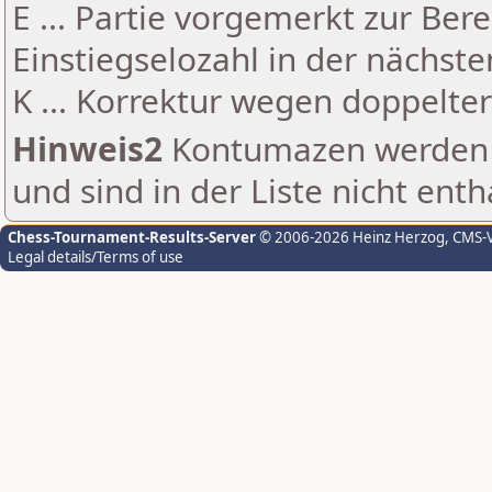
E ... Partie vorgemerkt zur Be
Einstiegselozahl in der nächst
K ... Korrektur wegen doppelt
Hinweis2
Kontumazen werden g
und sind in der Liste nicht enth
Chess-Tournament-Results-Server
© 2006-2026 Heinz Herzog
, CMS-
Legal details/Terms of use