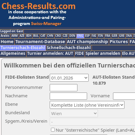
Logged on: Gast
Arabic
ARM
AZE
BIH
BUL
CAT
CHN
CRO
CZE
DEN
ENG
ESP
FAI
FIN
FRA
GER
GRE
INA
I
Home
Tournament-Database
AUT championship
Pictures
F
Turnierschach-Elozahl
Schnellschach-Elozahl
Allgemeines
Turnier anmelden: AUT
FIDE
Spieler anmelden
Elo AU
Willkommen bei den offiziellen Turnierscha
FIDE-Elolisten Stand
AUT-Elolisten Stand
10.879
Personennummer
Nachname
Vorname
Ebene
Bundesland
Spgem./Kreis/Verein
Nur "österreichische" Spieler (Land=A