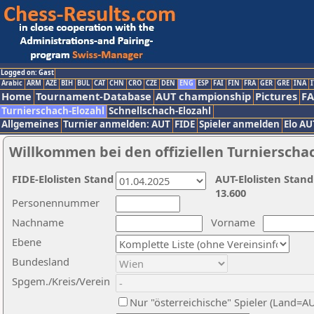
Logged on: Gast
Arabic
ARM
AZE
BIH
BUL
CAT
CHN
CRO
CZE
DEN
ENG
ESP
FAI
FIN
FRA
GER
GRE
INA
I
Home
Tournament-Database
AUT championship
Pictures
F
Turnierschach-Elozahl
Schnellschach-Elozahl
Allgemeines
Turnier anmelden: AUT
FIDE
Spieler anmelden
Elo AU
Willkommen bei den offiziellen Turnierscha
FIDE-Elolisten Stand
AUT-Elolisten Stand
13.600
Personennummer
Nachname
Vorname
Ebene
Bundesland
Spgem./Kreis/Verein
Nur "österreichische" Spieler (Land=A