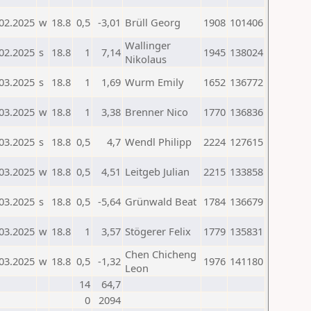
02.2025
w
18.8
0,5
-3,01
Brüll Georg
1908
101406
Wallinger
02.2025
s
18.8
1
7,14
1945
138024
Nikolaus
03.2025
s
18.8
1
1,69
Wurm Emily
1652
136772
03.2025
w
18.8
1
3,38
Brenner Nico
1770
136836
03.2025
s
18.8
0,5
4,7
Wendl Philipp
2224
127615
03.2025
w
18.8
0,5
4,51
Leitgeb Julian
2215
133858
03.2025
s
18.8
0,5
-5,64
Grünwald Beat
1784
136679
03.2025
w
18.8
1
3,57
Stögerer Felix
1779
135831
Chen Chicheng
03.2025
w
18.8
0,5
-1,32
1976
141180
Leon
14
64,7
0
2094