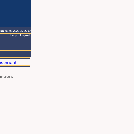
ime 08.08.2026 06:55:07
Login
Logout
artien: