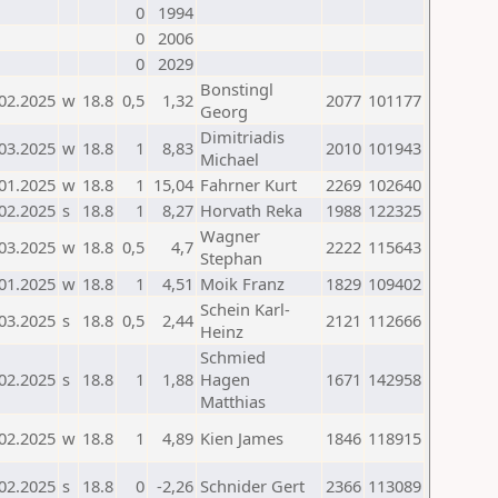
0
1994
0
2006
0
2029
Bonstingl
02.2025
w
18.8
0,5
1,32
2077
101177
Georg
Dimitriadis
03.2025
w
18.8
1
8,83
2010
101943
Michael
01.2025
w
18.8
1
15,04
Fahrner Kurt
2269
102640
02.2025
s
18.8
1
8,27
Horvath Reka
1988
122325
Wagner
03.2025
w
18.8
0,5
4,7
2222
115643
Stephan
01.2025
w
18.8
1
4,51
Moik Franz
1829
109402
Schein Karl-
03.2025
s
18.8
0,5
2,44
2121
112666
Heinz
Schmied
02.2025
s
18.8
1
1,88
Hagen
1671
142958
Matthias
02.2025
w
18.8
1
4,89
Kien James
1846
118915
02.2025
s
18.8
0
-2,26
Schnider Gert
2366
113089