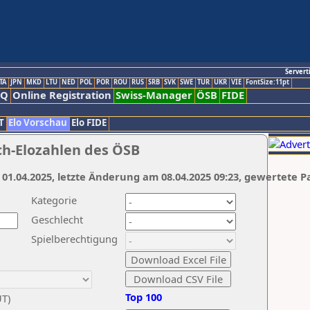
Servert
TA
JPN
MKD
LTU
NED
POL
POR
ROU
RUS
SRB
SVK
SWE
TUR
UKR
VIE
FontSize:11pt
AQ
Online Registration
Swiss-Manager
ÖSB
FIDE
T
Elo Vorschau
Elo FIDE
ch-Elozahlen des ÖSB
 01.04.2025, letzte Änderung am 08.04.2025 09:23, gewertete P
Kategorie
Geschlecht
Spielberechtigung
Top 100
UT)