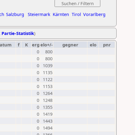
ch
Salzburg
Steiermark
Kärnten
Tirol
Vorarlberg
 Partie-Statistik
)
atum
f
K
erg
elo+/-
gegner
elo
pnr
0
800
0
800
0
1039
0
1135
0
1122
0
1153
0
1264
0
1248
0
1355
0
1419
0
1443
0
1494
0
1366