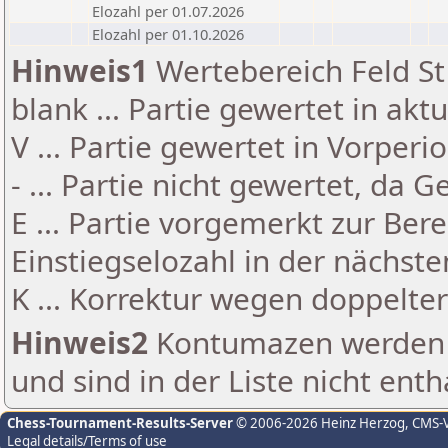
Elozahl per 01.07.2026
Elozahl per 01.10.2026
Hinweis1
Wertebereich Feld St 
blank ... Partie gewertet in akt
V ... Partie gewertet in Vorperi
- ... Partie nicht gewertet, da 
E ... Partie vorgemerkt zur Be
Einstiegselozahl in der nächst
K ... Korrektur wegen doppelt
Hinweis2
Kontumazen werden g
und sind in der Liste nicht enth
Chess-Tournament-Results-Server
© 2006-2026 Heinz Herzog
, CMS-
Legal details/Terms of use