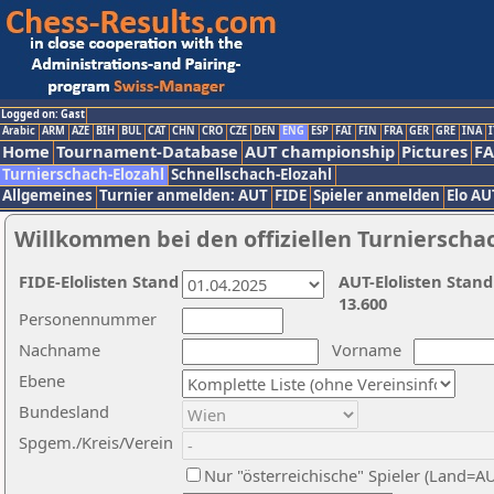
Logged on: Gast
Arabic
ARM
AZE
BIH
BUL
CAT
CHN
CRO
CZE
DEN
ENG
ESP
FAI
FIN
FRA
GER
GRE
INA
I
Home
Tournament-Database
AUT championship
Pictures
F
Turnierschach-Elozahl
Schnellschach-Elozahl
Allgemeines
Turnier anmelden: AUT
FIDE
Spieler anmelden
Elo AU
Willkommen bei den offiziellen Turnierscha
FIDE-Elolisten Stand
AUT-Elolisten Stand
13.600
Personennummer
Nachname
Vorname
Ebene
Bundesland
Spgem./Kreis/Verein
Nur "österreichische" Spieler (Land=A