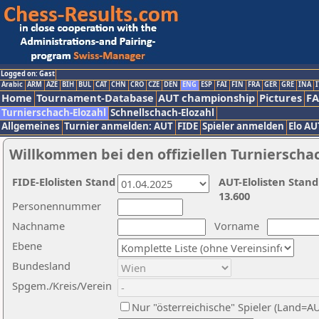
Logged on: Gast
Arabic
ARM
AZE
BIH
BUL
CAT
CHN
CRO
CZE
DEN
ENG
ESP
FAI
FIN
FRA
GER
GRE
INA
I
Home
Tournament-Database
AUT championship
Pictures
F
Turnierschach-Elozahl
Schnellschach-Elozahl
Allgemeines
Turnier anmelden: AUT
FIDE
Spieler anmelden
Elo AU
Willkommen bei den offiziellen Turnierscha
FIDE-Elolisten Stand
AUT-Elolisten Stand
13.600
Personennummer
Nachname
Vorname
Ebene
Bundesland
Spgem./Kreis/Verein
Nur "österreichische" Spieler (Land=A