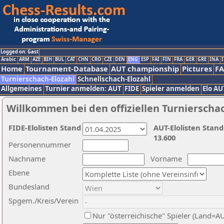
Logged on: Gast
Arabic
ARM
AZE
BIH
BUL
CAT
CHN
CRO
CZE
DEN
ENG
ESP
FAI
FIN
FRA
GER
GRE
INA
I
Home
Tournament-Database
AUT championship
Pictures
F
Turnierschach-Elozahl
Schnellschach-Elozahl
Allgemeines
Turnier anmelden: AUT
FIDE
Spieler anmelden
Elo AU
Willkommen bei den offiziellen Turnierscha
FIDE-Elolisten Stand
AUT-Elolisten Stand
13.600
Personennummer
Nachname
Vorname
Ebene
Bundesland
Spgem./Kreis/Verein
Nur "österreichische" Spieler (Land=A