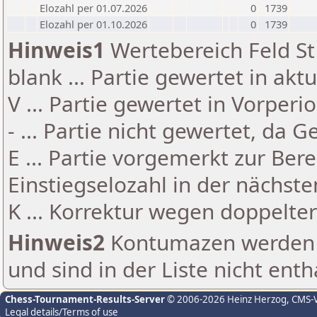
Elozahl per 01.07.2026
0
1739
Elozahl per 01.10.2026
0
1739
Hinweis1
Wertebereich Feld St 
blank ... Partie gewertet in akt
V ... Partie gewertet in Vorperi
- ... Partie nicht gewertet, da 
E ... Partie vorgemerkt zur Be
Einstiegselozahl in der nächst
K ... Korrektur wegen doppelt
Hinweis2
Kontumazen werden g
und sind in der Liste nicht enth
Chess-Tournament-Results-Server
© 2006-2026 Heinz Herzog
, CMS-
Legal details/Terms of use