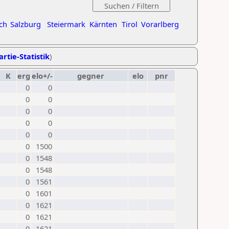
ch
Salzburg
Steiermark
Kärnten
Tirol
Vorarlberg
artie-Statistik
)
K
erg
elo+/-
gegner
elo
pnr
0
0
0
0
0
0
0
0
0
0
0
1500
0
1548
0
1548
0
1561
0
1601
0
1621
0
1621
0
1621