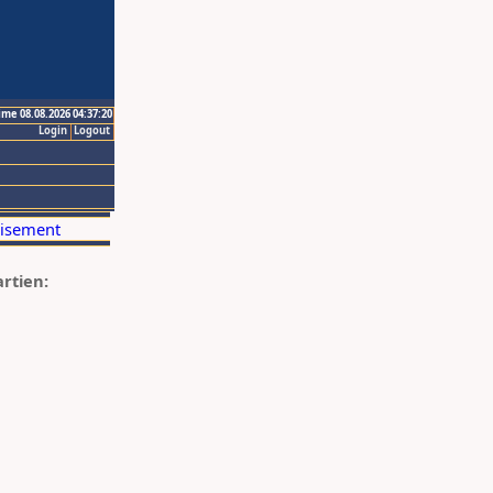
ime 08.08.2026 04:37:20
Login
Logout
artien: