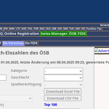
Servert
TA
JPN
MKD
LTU
NED
POL
POR
ROU
RUS
SRB
SVK
SWE
TUR
UKR
VIE
FontSize:11pt
AQ
Online Registration
Swiss-Manager
ÖSB
FIDE
T
Elo Vorschau
Elo FIDE
ch-Elozahlen des ÖSB
 01.04.2025, letzte Änderung am 08.04.2025 09:23, gewertete P
Kategorie
Geschlecht
Spielberechtigung
Top 100
UT)