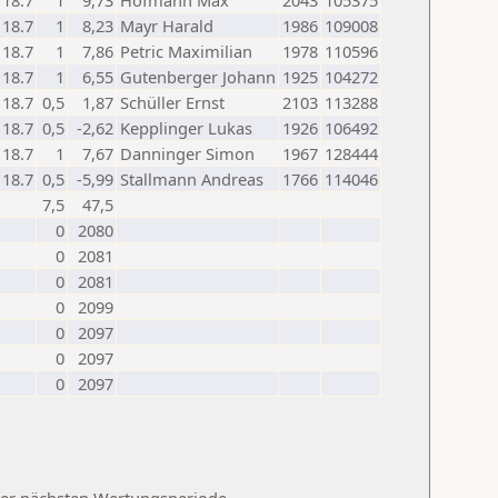
18.7
1
9,73
Hofmann Max
2043
105375
18.7
1
8,23
Mayr Harald
1986
109008
18.7
1
7,86
Petric Maximilian
1978
110596
18.7
1
6,55
Gutenberger Johann
1925
104272
18.7
0,5
1,87
Schüller Ernst
2103
113288
18.7
0,5
-2,62
Kepplinger Lukas
1926
106492
18.7
1
7,67
Danninger Simon
1967
128444
18.7
0,5
-5,99
Stallmann Andreas
1766
114046
7,5
47,5
0
2080
0
2081
0
2081
0
2099
0
2097
0
2097
0
2097