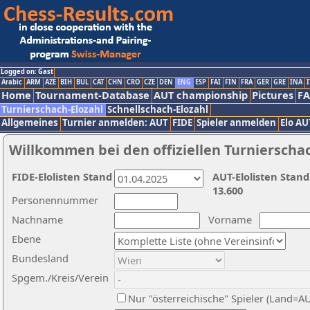
Logged on: Gast
Arabic
ARM
AZE
BIH
BUL
CAT
CHN
CRO
CZE
DEN
ENG
ESP
FAI
FIN
FRA
GER
GRE
INA
I
Home
Tournament-Database
AUT championship
Pictures
F
Turnierschach-Elozahl
Schnellschach-Elozahl
Allgemeines
Turnier anmelden: AUT
FIDE
Spieler anmelden
Elo AU
Willkommen bei den offiziellen Turnierscha
FIDE-Elolisten Stand
AUT-Elolisten Stand
13.600
Personennummer
Nachname
Vorname
Ebene
Bundesland
Spgem./Kreis/Verein
Nur "österreichische" Spieler (Land=A