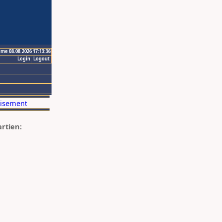
ime 08.08.2026 17:13:36
Login
Logout
artien: