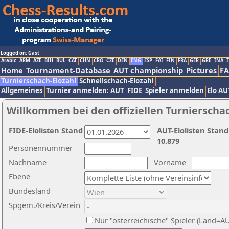
Logged on: Gast
Arabic
ARM
AZE
BIH
BUL
CAT
CHN
CRO
CZE
DEN
ENG
ESP
FAI
FIN
FRA
GER
GRE
INA
I
Home
Tournament-Database
AUT championship
Pictures
F
Turnierschach-Elozahl
Schnellschach-Elozahl
Allgemeines
Turnier anmelden: AUT
FIDE
Spieler anmelden
Elo AU
Willkommen bei den offiziellen Turnierscha
FIDE-Elolisten Stand
AUT-Elolisten Stand
10.879
Personennummer
Nachname
Vorname
Ebene
Bundesland
Spgem./Kreis/Verein
Nur "österreichische" Spieler (Land=A