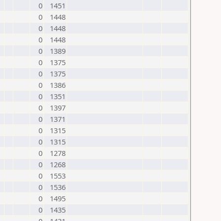
0
1451
0
1448
0
1448
0
1448
0
1389
0
1375
0
1375
0
1386
0
1351
0
1397
0
1371
0
1315
0
1315
0
1278
0
1268
0
1553
0
1536
0
1495
0
1435