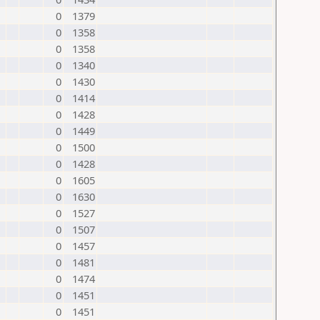
0
1379
0
1358
0
1358
0
1340
0
1430
0
1414
0
1428
0
1449
0
1500
0
1428
0
1605
0
1630
0
1527
0
1507
0
1457
0
1481
0
1474
0
1451
0
1451