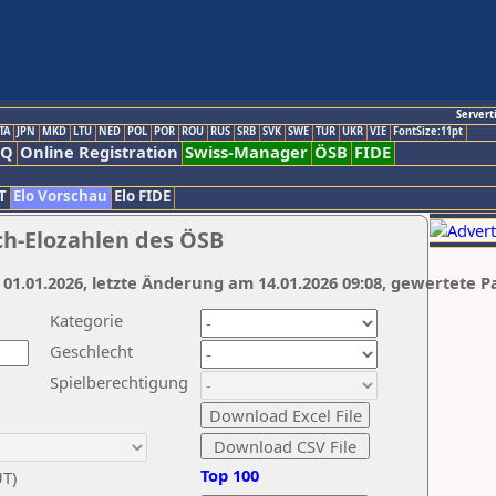
Servert
TA
JPN
MKD
LTU
NED
POL
POR
ROU
RUS
SRB
SVK
SWE
TUR
UKR
VIE
FontSize:11pt
AQ
Online Registration
Swiss-Manager
ÖSB
FIDE
T
Elo Vorschau
Elo FIDE
ch-Elozahlen des ÖSB
 01.01.2026, letzte Änderung am 14.01.2026 09:08, gewertete P
Kategorie
Geschlecht
Spielberechtigung
Top 100
UT)