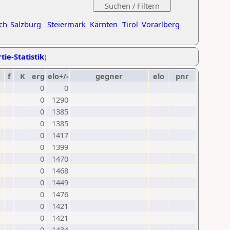
ch
Salzburg
Steiermark
Kärnten
Tirol
Vorarlberg
tie-Statistik
)
f
K
erg
elo+/-
gegner
elo
pnr
0
0
0
1290
0
1385
0
1385
0
1417
0
1399
0
1470
0
1468
0
1449
0
1476
0
1421
0
1421
0
1434