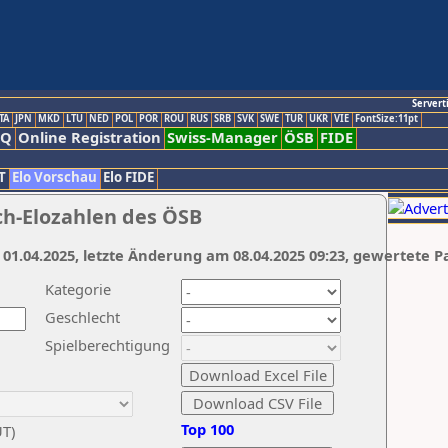
Servert
TA
JPN
MKD
LTU
NED
POL
POR
ROU
RUS
SRB
SVK
SWE
TUR
UKR
VIE
FontSize:11pt
AQ
Online Registration
Swiss-Manager
ÖSB
FIDE
T
Elo Vorschau
Elo FIDE
ch-Elozahlen des ÖSB
 01.04.2025, letzte Änderung am 08.04.2025 09:23, gewertete P
Kategorie
Geschlecht
Spielberechtigung
Top 100
UT)