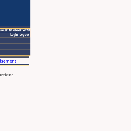
ime 06.08.2026 03:48:18
Login
Logout
artien: