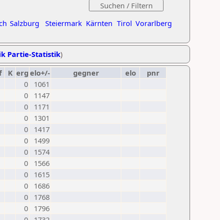
ch
Salzburg
Steiermark
Kärnten
Tirol
Vorarlberg
k Partie-Statistik
)
f
K
erg
elo+/-
gegner
elo
pnr
0
1061
0
1147
0
1171
0
1301
0
1417
0
1499
0
1574
0
1566
0
1615
0
1686
0
1768
0
1796
0
1732