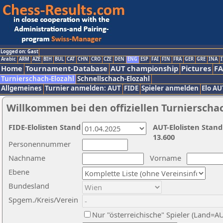
Logged on: Gast
Arabic
ARM
AZE
BIH
BUL
CAT
CHN
CRO
CZE
DEN
ENG
ESP
FAI
FIN
FRA
GER
GRE
INA
I
Home
Tournament-Database
AUT championship
Pictures
F
Turnierschach-Elozahl
Schnellschach-Elozahl
Allgemeines
Turnier anmelden: AUT
FIDE
Spieler anmelden
Elo AU
Willkommen bei den offiziellen Turnierscha
FIDE-Elolisten Stand
AUT-Elolisten Stand
13.600
Personennummer
Nachname
Vorname
Ebene
Bundesland
Spgem./Kreis/Verein
Nur "österreichische" Spieler (Land=A