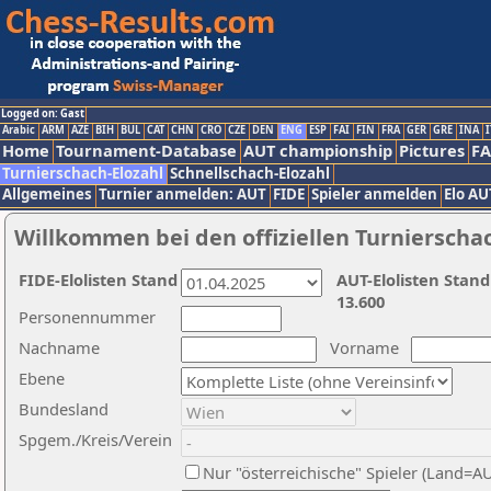
Logged on: Gast
Arabic
ARM
AZE
BIH
BUL
CAT
CHN
CRO
CZE
DEN
ENG
ESP
FAI
FIN
FRA
GER
GRE
INA
I
Home
Tournament-Database
AUT championship
Pictures
F
Turnierschach-Elozahl
Schnellschach-Elozahl
Allgemeines
Turnier anmelden: AUT
FIDE
Spieler anmelden
Elo AU
Willkommen bei den offiziellen Turnierscha
FIDE-Elolisten Stand
AUT-Elolisten Stand
13.600
Personennummer
Nachname
Vorname
Ebene
Bundesland
Spgem./Kreis/Verein
Nur "österreichische" Spieler (Land=A