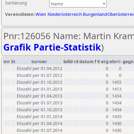
Sortierung
Vereinslisten:
Wien
Niederösterreich
Burgenland
Oberösterrei
Pnr:126056 Name: Martin Kraml
Grafik Partie-Statistik
)
tnr
St
turnier
bdld
rd
datum
f
K
erg
elo+/-
gegn
Elozahl per 01.04.2012
0
0
Elozahl per 01.07.2012
0
0
Elozahl per 01.10.2012
0
1455
Elozahl per 01.01.2013
0
1413
Elozahl per 01.04.2013
0
1434
Elozahl per 01.07.2013
0
1434
Elozahl per 01.10.2013
0
1434
Elozahl per 01.01.2014
0
1435
Elozahl per 01.04.2014
0
1430
Elozahl per 01.07.2014
0
1430