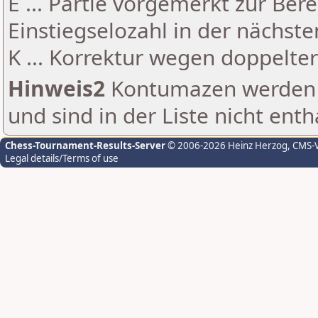
E ... Partie vorgemerkt zur Be
Einstiegselozahl in der nächst
K ... Korrektur wegen doppelt
Hinweis2
Kontumazen werden g
und sind in der Liste nicht enth
Chess-Tournament-Results-Server
© 2006-2026 Heinz Herzog
, CMS-
Legal details/Terms of use