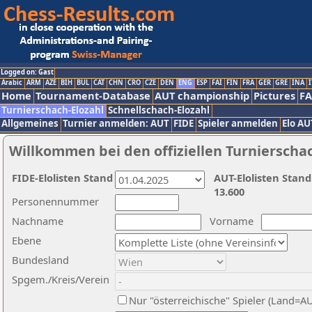
Logged on: Gast
Arabic
ARM
AZE
BIH
BUL
CAT
CHN
CRO
CZE
DEN
ENG
ESP
FAI
FIN
FRA
GER
GRE
INA
I
Home
Tournament-Database
AUT championship
Pictures
F
Turnierschach-Elozahl
Schnellschach-Elozahl
Allgemeines
Turnier anmelden: AUT
FIDE
Spieler anmelden
Elo AU
Willkommen bei den offiziellen Turnierscha
FIDE-Elolisten Stand
AUT-Elolisten Stand
13.600
Personennummer
Nachname
Vorname
Ebene
Bundesland
Spgem./Kreis/Verein
Nur "österreichische" Spieler (Land=A