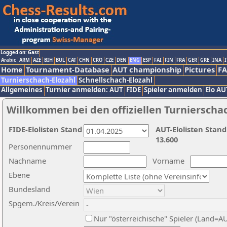
Logged on: Gast
Arabic
ARM
AZE
BIH
BUL
CAT
CHN
CRO
CZE
DEN
ENG
ESP
FAI
FIN
FRA
GER
GRE
INA
I
Home
Tournament-Database
AUT championship
Pictures
F
Turnierschach-Elozahl
Schnellschach-Elozahl
Allgemeines
Turnier anmelden: AUT
FIDE
Spieler anmelden
Elo AU
Willkommen bei den offiziellen Turnierscha
FIDE-Elolisten Stand
AUT-Elolisten Stand
13.600
Personennummer
Nachname
Vorname
Ebene
Bundesland
Spgem./Kreis/Verein
Nur "österreichische" Spieler (Land=A