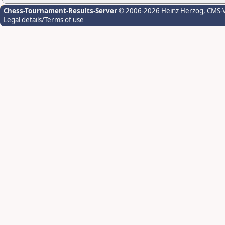
Chess-Tournament-Results-Server
© 2006-2026 Heinz Herzog
, CMS-
Legal details/Terms of use