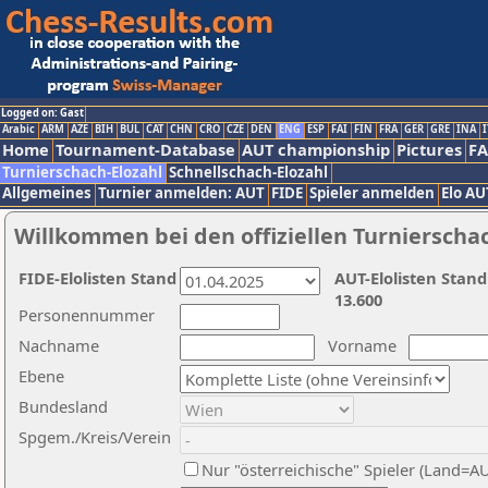
Logged on: Gast
Arabic
ARM
AZE
BIH
BUL
CAT
CHN
CRO
CZE
DEN
ENG
ESP
FAI
FIN
FRA
GER
GRE
INA
I
Home
Tournament-Database
AUT championship
Pictures
F
Turnierschach-Elozahl
Schnellschach-Elozahl
Allgemeines
Turnier anmelden: AUT
FIDE
Spieler anmelden
Elo AU
Willkommen bei den offiziellen Turnierscha
FIDE-Elolisten Stand
AUT-Elolisten Stand
13.600
Personennummer
Nachname
Vorname
Ebene
Bundesland
Spgem./Kreis/Verein
Nur "österreichische" Spieler (Land=A