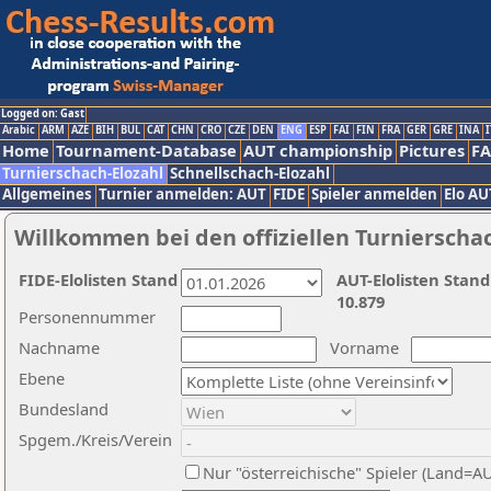
Logged on: Gast
Arabic
ARM
AZE
BIH
BUL
CAT
CHN
CRO
CZE
DEN
ENG
ESP
FAI
FIN
FRA
GER
GRE
INA
I
Home
Tournament-Database
AUT championship
Pictures
F
Turnierschach-Elozahl
Schnellschach-Elozahl
Allgemeines
Turnier anmelden: AUT
FIDE
Spieler anmelden
Elo AU
Willkommen bei den offiziellen Turnierscha
FIDE-Elolisten Stand
AUT-Elolisten Stand
10.879
Personennummer
Nachname
Vorname
Ebene
Bundesland
Spgem./Kreis/Verein
Nur "österreichische" Spieler (Land=A