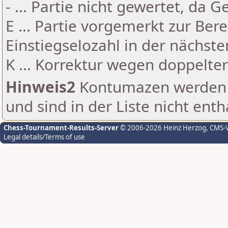
- ... Partie nicht gewertet, da 
E ... Partie vorgemerkt zur Be
Einstiegselozahl in der nächst
K ... Korrektur wegen doppelt
Hinweis2
Kontumazen werden g
und sind in der Liste nicht enth
Chess-Tournament-Results-Server
© 2006-2026 Heinz Herzog
, CMS-
Legal details/Terms of use