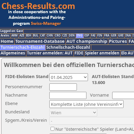
Logged on: Gast
Arabic
ARM
AZE
BIH
BUL
CAT
CHN
CRO
CZE
DEN
ENG
ESP
FAI
FIN
FRA
GER
GRE
INA
I
Home
Tournament-Database
AUT championship
Pictures
F
Turnierschach-Elozahl
Schnellschach-Elozahl
Allgemeines
Turnier anmelden: AUT
FIDE
Spieler anmelden
Elo AU
Willkommen bei den offiziellen Turnierscha
FIDE-Elolisten Stand
AUT-Elolisten Stand
13.600
Personennummer
Nachname
Vorname
Ebene
Bundesland
Spgem./Kreis/Verein
Nur "österreichische" Spieler (Land=A