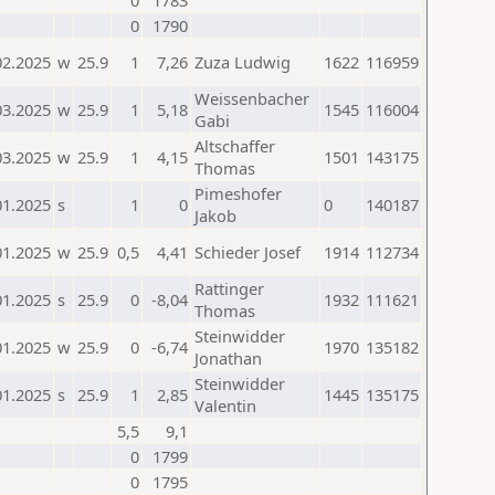
0
1783
0
1790
02.2025
w
25.9
1
7,26
Zuza Ludwig
1622
116959
Weissenbacher
03.2025
w
25.9
1
5,18
1545
116004
Gabi
Altschaffer
03.2025
w
25.9
1
4,15
1501
143175
Thomas
Pimeshofer
01.2025
s
1
0
0
140187
Jakob
01.2025
w
25.9
0,5
4,41
Schieder Josef
1914
112734
Rattinger
01.2025
s
25.9
0
-8,04
1932
111621
Thomas
Steinwidder
01.2025
w
25.9
0
-6,74
1970
135182
Jonathan
Steinwidder
01.2025
s
25.9
1
2,85
1445
135175
Valentin
5,5
9,1
0
1799
0
1795