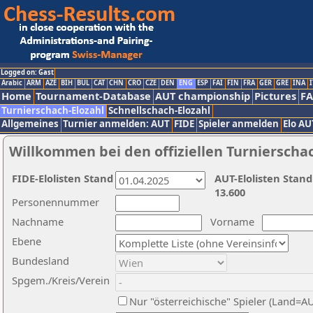
Logged on: Gast
Arabic
ARM
AZE
BIH
BUL
CAT
CHN
CRO
CZE
DEN
ENG
ESP
FAI
FIN
FRA
GER
GRE
INA
I
Home
Tournament-Database
AUT championship
Pictures
F
Turnierschach-Elozahl
Schnellschach-Elozahl
Allgemeines
Turnier anmelden: AUT
FIDE
Spieler anmelden
Elo AU
Willkommen bei den offiziellen Turnierscha
FIDE-Elolisten Stand
AUT-Elolisten Stand
13.600
Personennummer
Nachname
Vorname
Ebene
Bundesland
Spgem./Kreis/Verein
Nur "österreichische" Spieler (Land=A