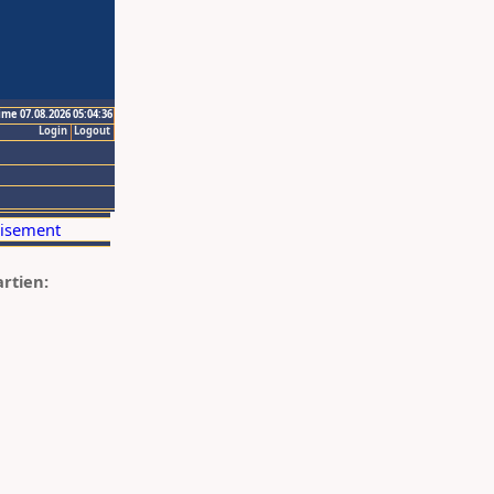
ime 07.08.2026 05:04:36
Login
Logout
artien: