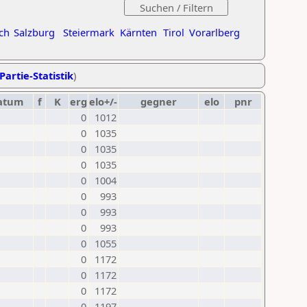
ch
Salzburg
Steiermark
Kärnten
Tirol
Vorarlberg
Partie-Statistik
)
atum
f
K
erg
elo+/-
gegner
elo
pnr
0
1012
0
1035
0
1035
0
1035
0
1004
0
993
0
993
0
993
0
1055
0
1172
0
1172
0
1172
0
1197