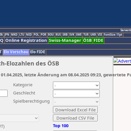
Servert
TA
JPN
MKD
LTU
NED
POL
POR
ROU
RUS
SRB
SVK
SWE
TUR
UKR
VIE
FontSize:11pt
AQ
Online Registration
Swiss-Manager
ÖSB
FIDE
T
Elo Vorschau
Elo FIDE
ch-Elozahlen des ÖSB
 01.04.2025, letzte Änderung am 08.04.2025 09:23, gewertete P
Kategorie
Geschlecht
Spielberechtigung
Top 100
UT)