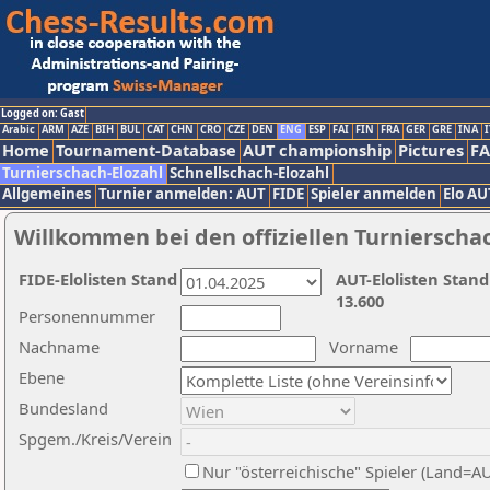
Logged on: Gast
Arabic
ARM
AZE
BIH
BUL
CAT
CHN
CRO
CZE
DEN
ENG
ESP
FAI
FIN
FRA
GER
GRE
INA
I
Home
Tournament-Database
AUT championship
Pictures
F
Turnierschach-Elozahl
Schnellschach-Elozahl
Allgemeines
Turnier anmelden: AUT
FIDE
Spieler anmelden
Elo AU
Willkommen bei den offiziellen Turnierscha
FIDE-Elolisten Stand
AUT-Elolisten Stand
13.600
Personennummer
Nachname
Vorname
Ebene
Bundesland
Spgem./Kreis/Verein
Nur "österreichische" Spieler (Land=A