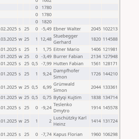
0
1662
0
1780
0
1780
0
1820
.02.2025
s
25
0
-5,49
Ebner Walter
2045
102213
Stuebegger
.03.2025
w
25
1
12,48
1820
114588
Gerhard
.01.2025
s
25
1
1,75
Eitner Mario
1406
121981
.01.2025
w
25
0
-3,49
Burrer Fabian
2134
127948
.01.2025
s
25
0,5
-7,99
Hutten Fabian
1561
128171
Dampfhofer
.01.2025
s
25
1
9,24
1726
144210
Simon
Grünwald
.01.2025
w
25
0,5
6,99
2044
133361
Simon
.01.2025
w
25
0,5
0,75
Bytyqi Kujtim
1838
134714
Teslenko
.01.2025
s
25
0
-9,24
1914
145578
Dmytro
Luschützky Karl
.01.2025
w
25
1
2
1414
131724
Heinz
.01.2025
s
25
0
-7,74
Kapus Florian
1960
106298