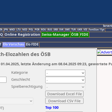
Servert
TA
JPN
MKD
LTU
NED
POL
POR
ROU
RUS
SRB
SVK
SWE
TUR
UKR
VIE
FontSize:11pt
AQ
Online Registration
Swiss-Manager
ÖSB
FIDE
T
Elo Vorschau
Elo FIDE
ch-Elozahlen des ÖSB
 01.04.2025, letzte Änderung am 08.04.2025 09:23, gewertete P
Kategorie
Geschlecht
Spielberechtigung
Top 100
UT)