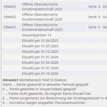
Offene Obersteirische
1094421
Stmk
3
05
Einzelmeisterschaft 2025
Offene Obersteirische
1094421
Stmk
4
05
Einzelmeisterschaft 2025
Offene Obersteirische
1094421
Stmk
5
06
Einzelmeisterschaft 2025
Gesamtpartien 14
Elozahl per 01.04.2025
Elozahl per 01.07.2025
Elozahl per 01.10.2025
Elozahl per 01.01.2026
Elozahl per 01.04.2026
Elozahl per 01.07.2026
Elozahl per 01.10.2026
Hinweis1
Wertebereich Feld St (Status)
blank ... Partie gewertet in aktueller Periode gespielt
V ... Partie gewertet in Vorperiode(n) gespielt
- ... Partie nicht gewertet, da Gegner keine Elozahl hat.
E ... Partie vorgemerkt zur Berechnung der Einstiegselozahl in
K ... Korrektur wegen doppelter Personennummer.