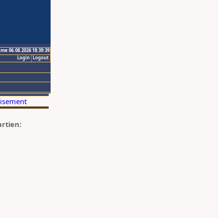
ime 06.08.2026 18:39:39
Login
Logout
artien: