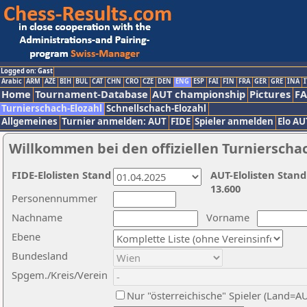
Logged on: Gast
Arabic
ARM
AZE
BIH
BUL
CAT
CHN
CRO
CZE
DEN
ENG
ESP
FAI
FIN
FRA
GER
GRE
INA
I
Home
Tournament-Database
AUT championship
Pictures
F
Turnierschach-Elozahl
Schnellschach-Elozahl
Allgemeines
Turnier anmelden: AUT
FIDE
Spieler anmelden
Elo AU
Willkommen bei den offiziellen Turnierscha
FIDE-Elolisten Stand
AUT-Elolisten Stand
13.600
Personennummer
Nachname
Vorname
Ebene
Bundesland
Spgem./Kreis/Verein
Nur "österreichische" Spieler (Land=A