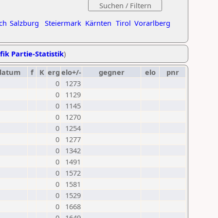
ch
Salzburg
Steiermark
Kärnten
Tirol
Vorarlberg
fik Partie-Statistik
)
datum
f
K
erg
elo+/-
gegner
elo
pnr
0
1273
0
1129
0
1145
0
1270
0
1254
0
1277
0
1342
0
1491
0
1572
0
1581
0
1529
0
1668
0
1649