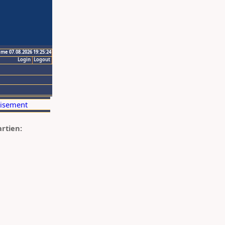
ime 07.08.2026 19:25:24
Login
Logout
artien: