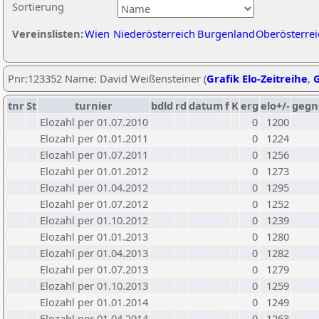
Sortierung
Vereinslisten:
Wien
Niederösterreich
Burgenland
Oberösterrei
Pnr:123352 Name: David Weißensteiner (
Grafik Elo-Zeitreihe
,
G
tnr
St
turnier
bdld
rd
datum
f
K
erg
elo+/-
gegn
Elozahl per 01.07.2010
0
1200
Elozahl per 01.01.2011
0
1224
Elozahl per 01.07.2011
0
1256
Elozahl per 01.01.2012
0
1273
Elozahl per 01.04.2012
0
1295
Elozahl per 01.07.2012
0
1252
Elozahl per 01.10.2012
0
1239
Elozahl per 01.01.2013
0
1280
Elozahl per 01.04.2013
0
1282
Elozahl per 01.07.2013
0
1279
Elozahl per 01.10.2013
0
1259
Elozahl per 01.01.2014
0
1249
Elozahl per 01.04.2014
0
1263