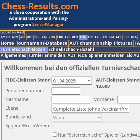
Logged on: Gast
Arabic
ARM
AZE
BIH
BUL
CAT
CHN
CRO
CZE
DEN
ENG
ESP
FAI
FIN
FRA
GER
GRE
INA
I
Home
Tournament-Database
AUT championship
Pictures
F
Turnierschach-Elozahl
Schnellschach-Elozahl
Allgemeines
Turnier anmelden: AUT
FIDE
Spieler anmelden
Elo AU
Willkommen bei den offiziellen Turnierscha
FIDE-Elolisten Stand
AUT-Elolisten Stand
13.600
Personennummer
Nachname
Vorname
Ebene
Bundesland
Spgem./Kreis/Verein
Nur "österreichische" Spieler (Land=A