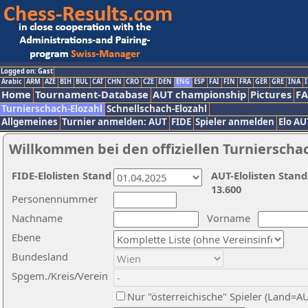
Logged on: Gast
Arabic
ARM
AZE
BIH
BUL
CAT
CHN
CRO
CZE
DEN
ENG
ESP
FAI
FIN
FRA
GER
GRE
INA
I
Home
Tournament-Database
AUT championship
Pictures
F
Turnierschach-Elozahl
Schnellschach-Elozahl
Allgemeines
Turnier anmelden: AUT
FIDE
Spieler anmelden
Elo AU
Willkommen bei den offiziellen Turnierscha
FIDE-Elolisten Stand
AUT-Elolisten Stand
13.600
Personennummer
Nachname
Vorname
Ebene
Bundesland
Spgem./Kreis/Verein
Nur "österreichische" Spieler (Land=A