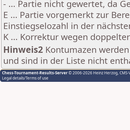
- ... Partie nicht gewertet, da 
E ... Partie vorgemerkt zur Be
Einstiegselozahl in der nächst
K ... Korrektur wegen doppelt
Hinweis2
Kontumazen werden g
und sind in der Liste nicht enth
Chess-Tournament-Results-Server
© 2006-2026 Heinz Herzog
, CMS-
Legal details/Terms of use