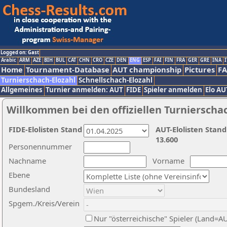
Logged on: Gast
Arabic
ARM
AZE
BIH
BUL
CAT
CHN
CRO
CZE
DEN
ENG
ESP
FAI
FIN
FRA
GER
GRE
INA
I
Home
Tournament-Database
AUT championship
Pictures
F
Turnierschach-Elozahl
Schnellschach-Elozahl
Allgemeines
Turnier anmelden: AUT
FIDE
Spieler anmelden
Elo AU
Willkommen bei den offiziellen Turnierscha
FIDE-Elolisten Stand
AUT-Elolisten Stand
13.600
Personennummer
Nachname
Vorname
Ebene
Bundesland
Spgem./Kreis/Verein
Nur "österreichische" Spieler (Land=A