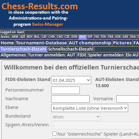
Logged on: Gast
Arabic
ARM
AZE
BIH
BUL
CAT
CHN
CRO
CZE
DEN
ENG
ESP
FAI
FIN
FRA
GER
GRE
INA
I
Home
Tournament-Database
AUT championship
Pictures
F
Turnierschach-Elozahl
Schnellschach-Elozahl
Allgemeines
Turnier anmelden: AUT
FIDE
Spieler anmelden
Elo AU
Willkommen bei den offiziellen Turnierscha
FIDE-Elolisten Stand
AUT-Elolisten Stand
13.600
Personennummer
Nachname
Vorname
Ebene
Bundesland
Spgem./Kreis/Verein
Nur "österreichische" Spieler (Land=A