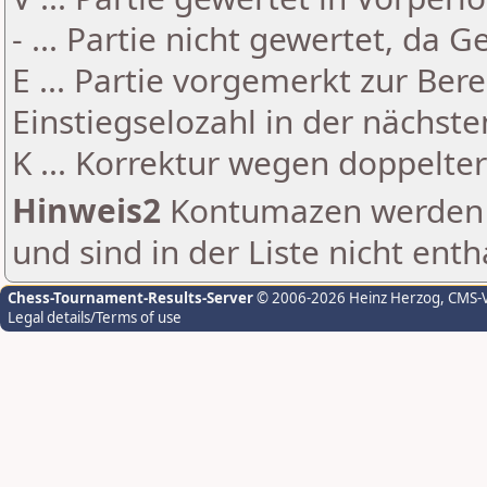
- ... Partie nicht gewertet, da 
E ... Partie vorgemerkt zur Be
Einstiegselozahl in der nächst
K ... Korrektur wegen doppelt
Hinweis2
Kontumazen werden g
und sind in der Liste nicht enth
Chess-Tournament-Results-Server
© 2006-2026 Heinz Herzog
, CMS-
Legal details/Terms of use