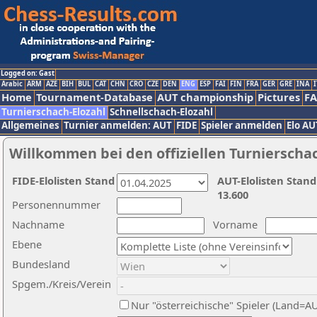
Logged on: Gast
Arabic
ARM
AZE
BIH
BUL
CAT
CHN
CRO
CZE
DEN
ENG
ESP
FAI
FIN
FRA
GER
GRE
INA
I
Home
Tournament-Database
AUT championship
Pictures
F
Turnierschach-Elozahl
Schnellschach-Elozahl
Allgemeines
Turnier anmelden: AUT
FIDE
Spieler anmelden
Elo AU
Willkommen bei den offiziellen Turnierscha
FIDE-Elolisten Stand
AUT-Elolisten Stand
13.600
Personennummer
Nachname
Vorname
Ebene
Bundesland
Spgem./Kreis/Verein
Nur "österreichische" Spieler (Land=A