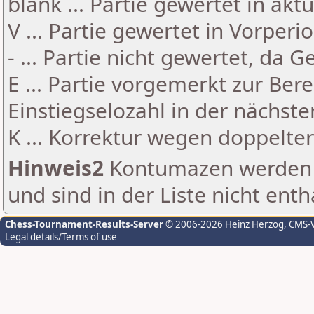
blank ... Partie gewertet in akt
V ... Partie gewertet in Vorperi
- ... Partie nicht gewertet, da 
E ... Partie vorgemerkt zur Be
Einstiegselozahl in der nächst
K ... Korrektur wegen doppelt
Hinweis2
Kontumazen werden g
und sind in der Liste nicht enth
Chess-Tournament-Results-Server
© 2006-2026 Heinz Herzog
, CMS-
Legal details/Terms of use