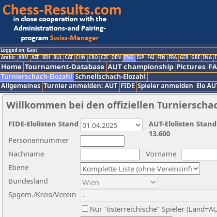
Logged on: Gast
Arabic
ARM
AZE
BIH
BUL
CAT
CHN
CRO
CZE
DEN
ENG
ESP
FAI
FIN
FRA
GER
GRE
INA
I
Home
Tournament-Database
AUT championship
Pictures
F
Turnierschach-Elozahl
Schnellschach-Elozahl
Allgemeines
Turnier anmelden: AUT
FIDE
Spieler anmelden
Elo AU
Willkommen bei den offiziellen Turnierscha
FIDE-Elolisten Stand
AUT-Elolisten Stand
13.600
Personennummer
Nachname
Vorname
Ebene
Bundesland
Spgem./Kreis/Verein
Nur "österreichische" Spieler (Land=A