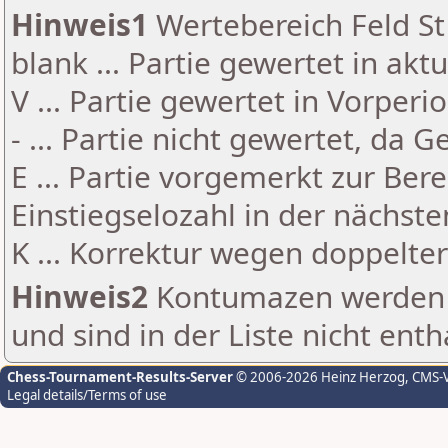
Hinweis1
Wertebereich Feld St 
blank ... Partie gewertet in akt
V ... Partie gewertet in Vorperi
- ... Partie nicht gewertet, da 
E ... Partie vorgemerkt zur Be
Einstiegselozahl in der nächst
K ... Korrektur wegen doppelt
Hinweis2
Kontumazen werden g
und sind in der Liste nicht enth
Chess-Tournament-Results-Server
© 2006-2026 Heinz Herzog
, CMS-
Legal details/Terms of use