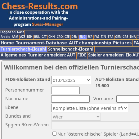
Logged on: Gast
Arabic
ARM
AZE
BIH
BUL
CAT
CHN
CRO
CZE
DEN
ENG
ESP
FAI
FIN
FRA
GER
GRE
INA
I
Home
Tournament-Database
AUT championship
Pictures
F
Turnierschach-Elozahl
Schnellschach-Elozahl
Allgemeines
Turnier anmelden: AUT
FIDE
Spieler anmelden
Elo AU
Willkommen bei den offiziellen Turnierscha
FIDE-Elolisten Stand
AUT-Elolisten Stand
13.600
Personennummer
Nachname
Vorname
Ebene
Bundesland
Spgem./Kreis/Verein
Nur "österreichische" Spieler (Land=A