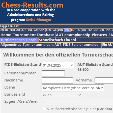
Logged on: Gast
Arabic
ARM
AZE
BIH
BUL
CAT
CHN
CRO
CZE
DEN
ENG
ESP
FAI
FIN
FRA
GER
GRE
INA
I
Home
Tournament-Database
AUT championship
Pictures
F
Turnierschach-Elozahl
Schnellschach-Elozahl
Allgemeines
Turnier anmelden: AUT
FIDE
Spieler anmelden
Elo AU
Willkommen bei den offiziellen Turnierscha
FIDE-Elolisten Stand
AUT-Elolisten Stand
13.600
Personennummer
Nachname
Vorname
Ebene
Bundesland
Spgem./Kreis/Verein
Nur "österreichische" Spieler (Land=A