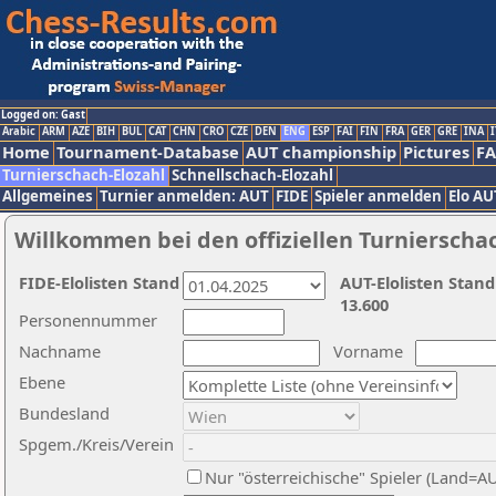
Logged on: Gast
Arabic
ARM
AZE
BIH
BUL
CAT
CHN
CRO
CZE
DEN
ENG
ESP
FAI
FIN
FRA
GER
GRE
INA
I
Home
Tournament-Database
AUT championship
Pictures
F
Turnierschach-Elozahl
Schnellschach-Elozahl
Allgemeines
Turnier anmelden: AUT
FIDE
Spieler anmelden
Elo AU
Willkommen bei den offiziellen Turnierscha
FIDE-Elolisten Stand
AUT-Elolisten Stand
13.600
Personennummer
Nachname
Vorname
Ebene
Bundesland
Spgem./Kreis/Verein
Nur "österreichische" Spieler (Land=A