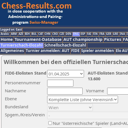
Logged on: Gast
Arabic
ARM
AZE
BIH
BUL
CAT
CHN
CRO
CZE
DEN
ENG
ESP
FAI
FIN
FRA
GER
GRE
INA
I
Home
Tournament-Database
AUT championship
Pictures
F
Turnierschach-Elozahl
Schnellschach-Elozahl
Allgemeines
Turnier anmelden: AUT
FIDE
Spieler anmelden
Elo AU
Willkommen bei den offiziellen Turnierscha
FIDE-Elolisten Stand
AUT-Elolisten Stand
13.600
Personennummer
Nachname
Vorname
Ebene
Bundesland
Spgem./Kreis/Verein
Nur "österreichische" Spieler (Land=A