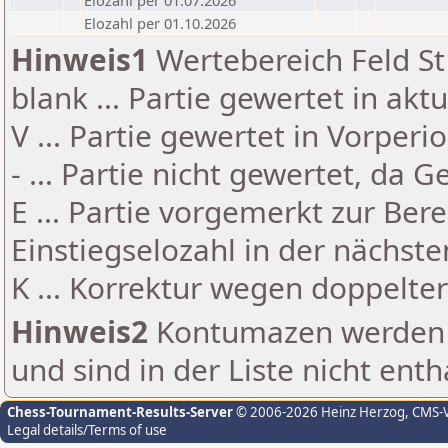
Elozahl per 01.07.2026
Elozahl per 01.10.2026
Hinweis1
Wertebereich Feld St 
blank ... Partie gewertet in akt
V ... Partie gewertet in Vorperi
- ... Partie nicht gewertet, da 
E ... Partie vorgemerkt zur Be
Einstiegselozahl in der nächst
K ... Korrektur wegen doppelt
Hinweis2
Kontumazen werden g
und sind in der Liste nicht enth
Chess-Tournament-Results-Server
© 2006-2026 Heinz Herzog
, CMS-
Legal details/Terms of use