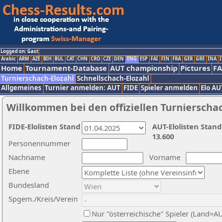
Logged on: Gast
Arabic
ARM
AZE
BIH
BUL
CAT
CHN
CRO
CZE
DEN
ENG
ESP
FAI
FIN
FRA
GER
GRE
INA
I
Home
Tournament-Database
AUT championship
Pictures
F
Turnierschach-Elozahl
Schnellschach-Elozahl
Allgemeines
Turnier anmelden: AUT
FIDE
Spieler anmelden
Elo AU
Willkommen bei den offiziellen Turnierscha
FIDE-Elolisten Stand
AUT-Elolisten Stand
13.600
Personennummer
Nachname
Vorname
Ebene
Bundesland
Spgem./Kreis/Verein
Nur "österreichische" Spieler (Land=A