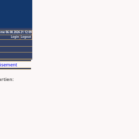
ime 06.08.2026 21:12:09
Login
Logout
artien: