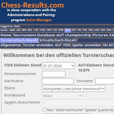
Logged on: Gast
Arabic
ARM
AZE
BIH
BUL
CAT
CHN
CRO
CZE
DEN
ENG
ESP
FAI
FIN
FRA
GER
GRE
INA
I
Home
Tournament-Database
AUT championship
Pictures
F
Turnierschach-Elozahl
Schnellschach-Elozahl
Allgemeines
Turnier anmelden: AUT
FIDE
Spieler anmelden
Elo AU
Willkommen bei den offiziellen Turnierscha
FIDE-Elolisten Stand
AUT-Elolisten Stand
10.879
Personennummer
Nachname
Vorname
Ebene
Bundesland
Spgem./Kreis/Verein
Nur "österreichische" Spieler (Land=A