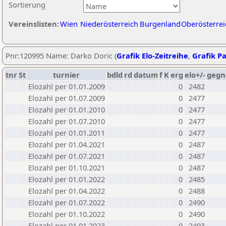
Sortierung
Vereinslisten:
Wien
Niederösterreich
Burgenland
Oberösterrei
Pnr:120995 Name: Darko Doric (
Grafik Elo-Zeitreihe
,
Grafik Pa
tnr
St
turnier
bdld
rd
datum
f
K
erg
elo+/-
gegn
Elozahl per 01.01.2009
0
2482
Elozahl per 01.07.2009
0
2477
Elozahl per 01.01.2010
0
2477
Elozahl per 01.07.2010
0
2477
Elozahl per 01.01.2011
0
2477
Elozahl per 01.04.2021
0
2487
Elozahl per 01.07.2021
0
2487
Elozahl per 01.10.2021
0
2487
Elozahl per 01.01.2022
0
2485
Elozahl per 01.04.2022
0
2488
Elozahl per 01.07.2022
0
2490
Elozahl per 01.10.2022
0
2490
Elozahl per 01.01.2023
0
2493