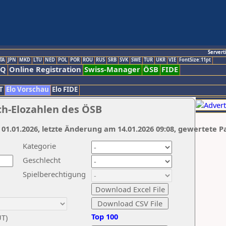
Servert
TA
JPN
MKD
LTU
NED
POL
POR
ROU
RUS
SRB
SVK
SWE
TUR
UKR
VIE
FontSize:11pt
AQ
Online Registration
Swiss-Manager
ÖSB
FIDE
T
Elo Vorschau
Elo FIDE
ch-Elozahlen des ÖSB
 01.01.2026, letzte Änderung am 14.01.2026 09:08, gewertete P
Kategorie
Geschlecht
Spielberechtigung
Top 100
UT)