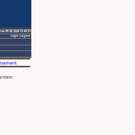
ime 09.08.2026 15:49:57
Login
Logout
artien: