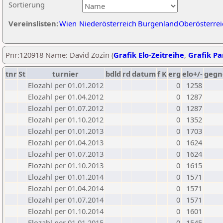
Sortierung
Vereinslisten:
Wien
Niederösterreich
Burgenland
Oberösterrei
Pnr:120918 Name: David Zozin (
Grafik Elo-Zeitreihe
,
Grafik Par
tnr
St
turnier
bdld
rd
datum
f
K
erg
elo+/-
gegn
Elozahl per 01.01.2012
0
1258
Elozahl per 01.04.2012
0
1287
Elozahl per 01.07.2012
0
1287
Elozahl per 01.10.2012
0
1352
Elozahl per 01.01.2013
0
1703
Elozahl per 01.04.2013
0
1624
Elozahl per 01.07.2013
0
1624
Elozahl per 01.10.2013
0
1615
Elozahl per 01.01.2014
0
1571
Elozahl per 01.04.2014
0
1571
Elozahl per 01.07.2014
0
1571
Elozahl per 01.10.2014
0
1601
Elozahl per 01.01.2015
0
1545