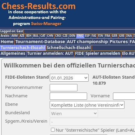
Logged on: Gast
Arabic
ARM
AZE
BIH
BUL
CAT
CHN
CRO
CZE
DEN
ENG
ESP
FAI
FIN
FRA
GER
GRE
INA
I
Home
Tournament-Database
AUT championship
Pictures
F
Turnierschach-Elozahl
Schnellschach-Elozahl
Allgemeines
Turnier anmelden: AUT
FIDE
Spieler anmelden
Elo AU
Willkommen bei den offiziellen Turnierscha
FIDE-Elolisten Stand
AUT-Elolisten Stand
10.879
Personennummer
Nachname
Vorname
Ebene
Bundesland
Spgem./Kreis/Verein
Nur "österreichische" Spieler (Land=A