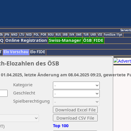
Servert
TA
JPN
MKD
LTU
NED
POL
POR
ROU
RUS
SRB
SVK
SWE
TUR
UKR
VIE
FontSize:11pt
AQ
Online Registration
Swiss-Manager
ÖSB
FIDE
T
Elo Vorschau
Elo FIDE
ch-Elozahlen des ÖSB
 01.04.2025, letzte Änderung am 08.04.2025 09:23, gewertete P
Kategorie
Geschlecht
Spielberechtigung
Top 100
UT)