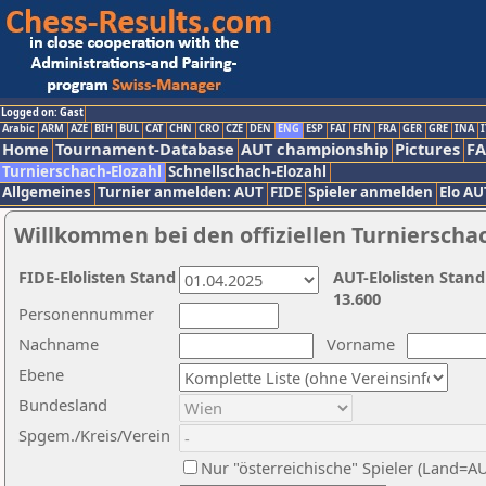
Logged on: Gast
Arabic
ARM
AZE
BIH
BUL
CAT
CHN
CRO
CZE
DEN
ENG
ESP
FAI
FIN
FRA
GER
GRE
INA
I
Home
Tournament-Database
AUT championship
Pictures
F
Turnierschach-Elozahl
Schnellschach-Elozahl
Allgemeines
Turnier anmelden: AUT
FIDE
Spieler anmelden
Elo AU
Willkommen bei den offiziellen Turnierscha
FIDE-Elolisten Stand
AUT-Elolisten Stand
13.600
Personennummer
Nachname
Vorname
Ebene
Bundesland
Spgem./Kreis/Verein
Nur "österreichische" Spieler (Land=A