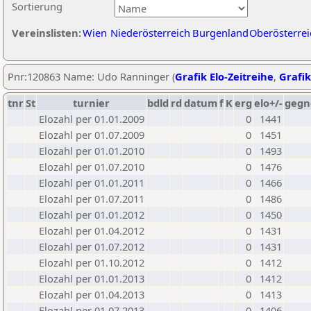
Sortierung
Vereinslisten:
Wien
Niederösterreich
Burgenland
Oberösterrei
Pnr:120863 Name: Udo Ranninger (
Grafik Elo-Zeitreihe
,
Grafik
tnr
St
turnier
bdld
rd
datum
f
K
erg
elo+/-
gegn
Elozahl per 01.01.2009
0
1441
Elozahl per 01.07.2009
0
1451
Elozahl per 01.01.2010
0
1493
Elozahl per 01.07.2010
0
1476
Elozahl per 01.01.2011
0
1466
Elozahl per 01.07.2011
0
1486
Elozahl per 01.01.2012
0
1450
Elozahl per 01.04.2012
0
1431
Elozahl per 01.07.2012
0
1431
Elozahl per 01.10.2012
0
1412
Elozahl per 01.01.2013
0
1412
Elozahl per 01.04.2013
0
1413
Elozahl per 01.07.2013
0
1406