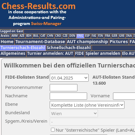
Logged on: Gast
Arabic
ARM
AZE
BIH
BUL
CAT
CHN
CRO
CZE
DEN
ENG
ESP
FAI
FIN
FRA
GER
GRE
INA
I
Home
Tournament-Database
AUT championship
Pictures
F
Turnierschach-Elozahl
Schnellschach-Elozahl
Allgemeines
Turnier anmelden: AUT
FIDE
Spieler anmelden
Elo AU
Willkommen bei den offiziellen Turnierscha
FIDE-Elolisten Stand
AUT-Elolisten Stand
13.600
Personennummer
Nachname
Vorname
Ebene
Bundesland
Spgem./Kreis/Verein
Nur "österreichische" Spieler (Land=A