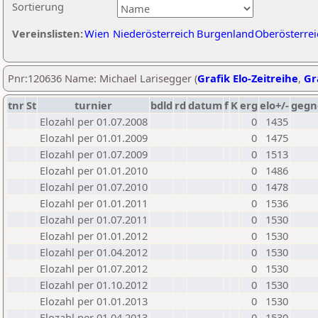
Sortierung
Vereinslisten:
Wien
Niederösterreich
Burgenland
Oberösterrei
Pnr:120636 Name: Michael Larisegger (
Grafik Elo-Zeitreihe
,
Gr
tnr
St
turnier
bdld
rd
datum
f
K
erg
elo+/-
gegn
Elozahl per 01.07.2008
0
1435
Elozahl per 01.01.2009
0
1475
Elozahl per 01.07.2009
0
1513
Elozahl per 01.01.2010
0
1486
Elozahl per 01.07.2010
0
1478
Elozahl per 01.01.2011
0
1536
Elozahl per 01.07.2011
0
1530
Elozahl per 01.01.2012
0
1530
Elozahl per 01.04.2012
0
1530
Elozahl per 01.07.2012
0
1530
Elozahl per 01.10.2012
0
1530
Elozahl per 01.01.2013
0
1530
Elozahl per 01.04.2013
0
1530