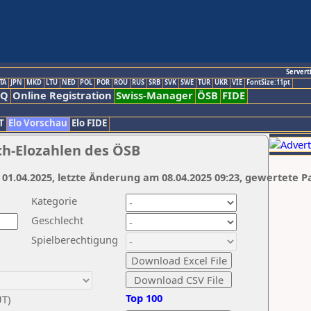
Servert
TA
JPN
MKD
LTU
NED
POL
POR
ROU
RUS
SRB
SVK
SWE
TUR
UKR
VIE
FontSize:11pt
AQ
Online Registration
Swiss-Manager
ÖSB
FIDE
T
Elo Vorschau
Elo FIDE
ch-Elozahlen des ÖSB
 01.04.2025, letzte Änderung am 08.04.2025 09:23, gewertete P
Kategorie
Geschlecht
Spielberechtigung
Top 100
UT)