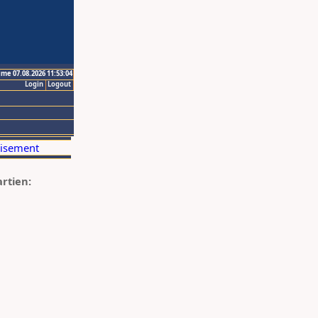
ime 07.08.2026 11:53:04
Login
Logout
artien: