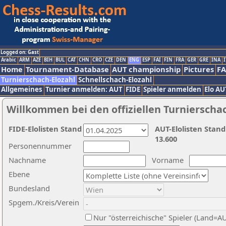
Logged on: Gast
Arabic
ARM
AZE
BIH
BUL
CAT
CHN
CRO
CZE
DEN
ENG
ESP
FAI
FIN
FRA
GER
GRE
INA
I
Home
Tournament-Database
AUT championship
Pictures
F
Turnierschach-Elozahl
Schnellschach-Elozahl
Allgemeines
Turnier anmelden: AUT
FIDE
Spieler anmelden
Elo AU
Willkommen bei den offiziellen Turnierscha
FIDE-Elolisten Stand
AUT-Elolisten Stand
13.600
Personennummer
Nachname
Vorname
Ebene
Bundesland
Spgem./Kreis/Verein
Nur "österreichische" Spieler (Land=A